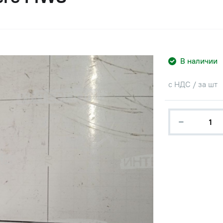
В наличии
с НДС / за шт
−