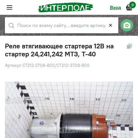
0
Вход
✕
Реле втягивающее стартера 12В на
стартер 24,241,242 МТЗ, Т-40
Артикул СТ212.3708-800/СТ212-3708-800