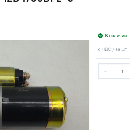
В наличии
с НДС / за шт
−