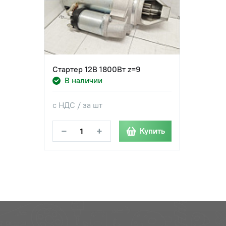
Стартер 12В 1800Вт z=9
В наличии
с НДС / за шт
−
+
Купить