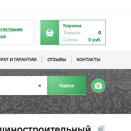
Корзина
егистрация
Товаров:
0
ход
Сумма:
0 руб.
РАТ И ГАРАНТИИ
ОТЗЫВЫ
КОНТАКТЫ
Найти
✕
ашиностроительный