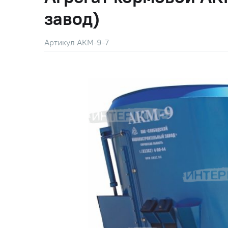
завод)
Артикул АКМ-9-7