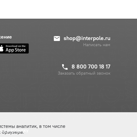
жение
shop@interpole.ru
Написать нам
8 800 700 18 17
Заказать обратный звонок
истемы аналитик, в том числе
ашу рассылку
 браузера.