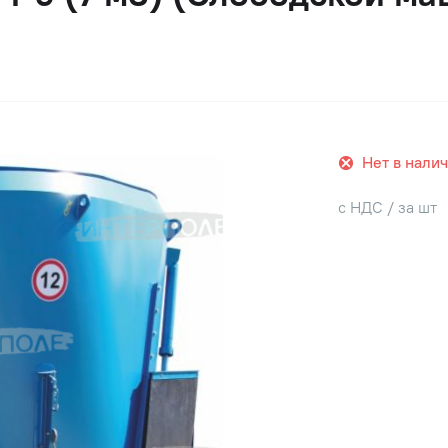
Нет в нали
с НДС / за шт