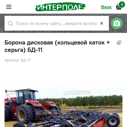
0
Вход
✕
Борона дисковая (кольцевой каток +
серьга) БД-11
Артикул БД-11