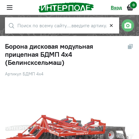
0
Вход
✕
Борона дисковая модульная
прицепная БДМП 4х4
(Белинсксельмаш)
Артикул БДМП 4х4