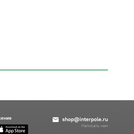
жение
shop@interpole.ru
Написать нам