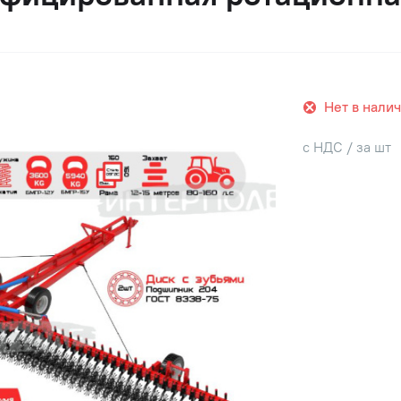
Нет в нали
с НДС / за шт