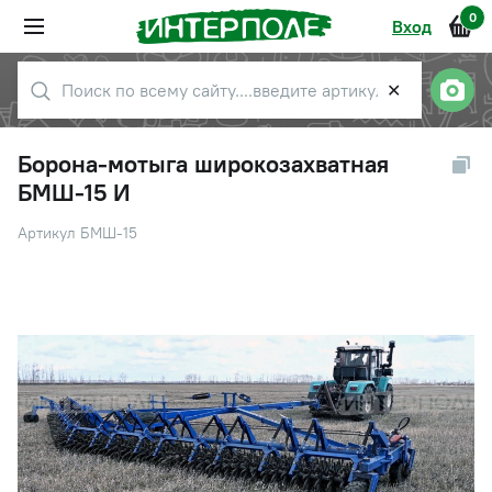
0
Вход
✕
Борона-мотыга широкозахватная
БМШ-15 И
Артикул БМШ-15