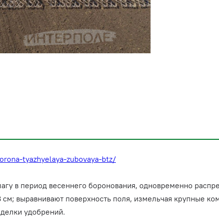
borona-tyazhyelaya-zubovaya-btz/
агу в период весеннего боронования, одновременно распре
 см; выравнивают поверхность поля, измельчая крупные ко
аделки удобрений.