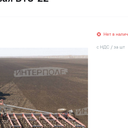
Нет в нали
с НДС / за шт