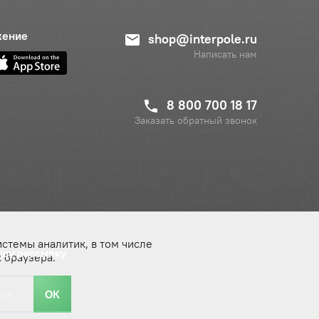
жение
shop@interpole.ru
Написать нам
8 800 700 18 17
Заказать обратный звонок
истемы аналитик, в том числе
ашу рассылку
 браузера.
ОК