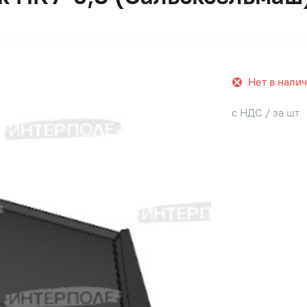
Нет в нали
с НДС / за шт