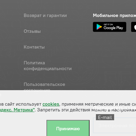
Возврат и гарантии
Мобильное прило
Отзывы
Контакты
Политика
конфиденциальности
Пользовательское
соглашение
а
ов сайт использует
cookies
, применяя метрические и иные с
Подпишитесь на н
ндекс. Метрика"
. Запретить эти действия можно в настройках
E-mail
Принимаю