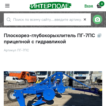
0
Вход
✕
Плоскорез-глубокорыхлитель ПГ-7ПС
прицепной с гидравликой
Артикул ПГ-7ПС