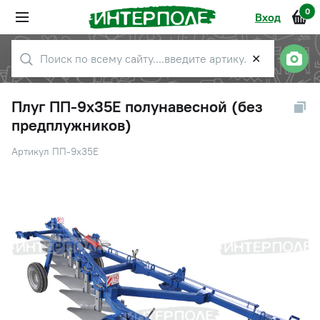
0
Вход
✕
Плуг ПП-9х35Е полунавесной (без
предплужников)
Артикул ПП-9х35Е