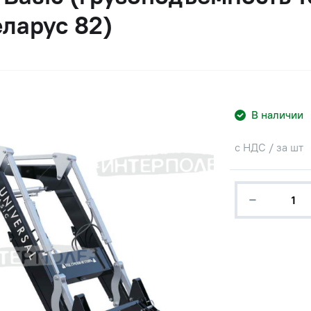
еларус 82)
В наличии
с НДС / за шт
−