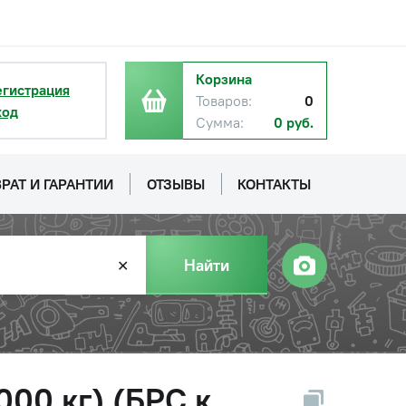
Корзина
егистрация
Товаров:
0
ход
Сумма:
0 руб.
РАТ И ГАРАНТИИ
ОТЗЫВЫ
КОНТАКТЫ
Найти
✕
000 кг) (БРС к