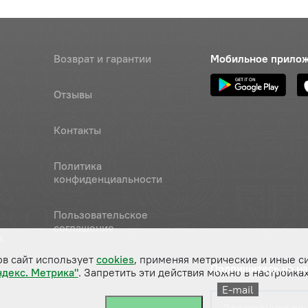
Возврат и гарантии
Мобильное прило
Отзывы
Контакты
Политика
конфиденциальности
Пользовательское
соглашение
а
ов сайт использует
cookies
, применяя метрические и иные с
Подпишитесь на н
ндекс. Метрика"
. Запретить эти действия можно в настройках
E-mail