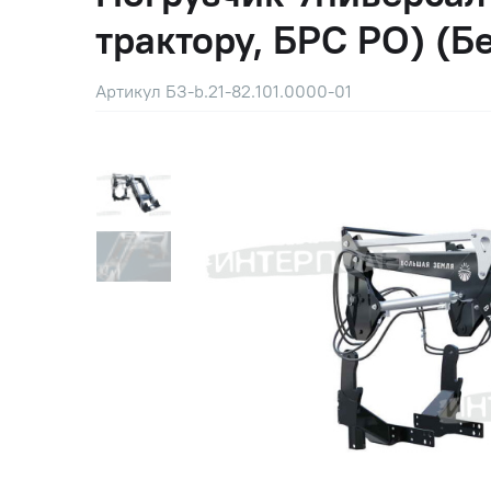
трактору, БРС РО) (Б
Артикул БЗ-b.21-82.101.0000-01