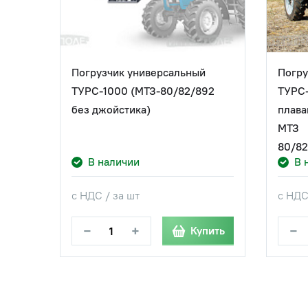
Погрузчик универсальный
Погру
ТУРС-1000 (МТЗ-80/82/892
ТУРС-
без джойстика)
плава
МТЗ
80/82
В наличии
В 
с НДС / за шт
с НДС
−
+
−
Купить