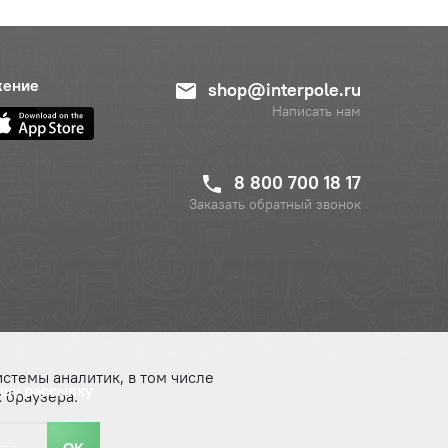
жение
shop@interpole.ru
Написать нам
8 800 700 18 17
Заказать обратный звонок
истемы аналитик, в том числе
ашу рассылку
 браузера.
ОК