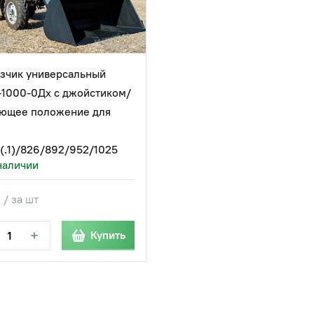
зчик универсальный
1000-0Дх с джойстиком/
ющее положение для
(.1)/826/892/952/1025
наличии
 / за шт
+
Купить