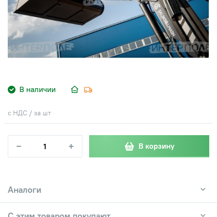
В наличии
с НДС / за шт
−
+
В корзину
Аналоги
С этим товаром покупают