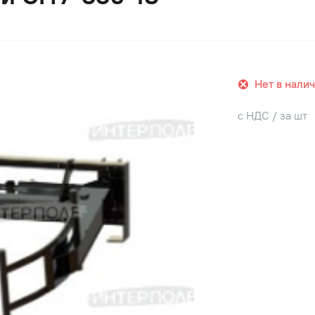
Нет в нали
с НДС / за шт