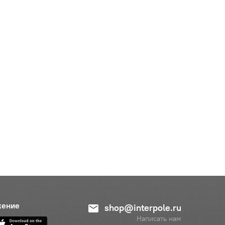
жение
shop@interpole.ru
Написать нам