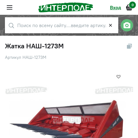
0
Вход
✕
Жатка НАШ-1273М
Артикул НАШ-1273М