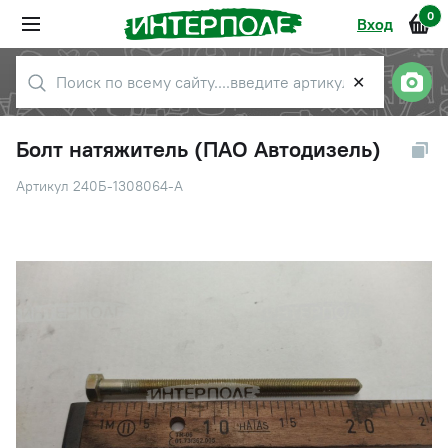
0
Вход
✕
Болт натяжитель (ПАО Автодизель)
Артикул 240Б-1308064-А