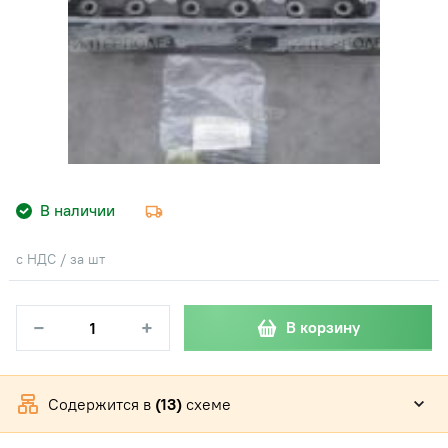
В наличии
с НДС / за шт
−
+
В корзину
Содержится в
(13)
схеме