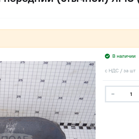
В наличии
с НДС / за шт
−