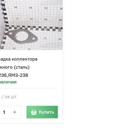
адка коллектора
кного (сталь)
236,ЯМЗ-238
наличии
 / за шт
+
Купить