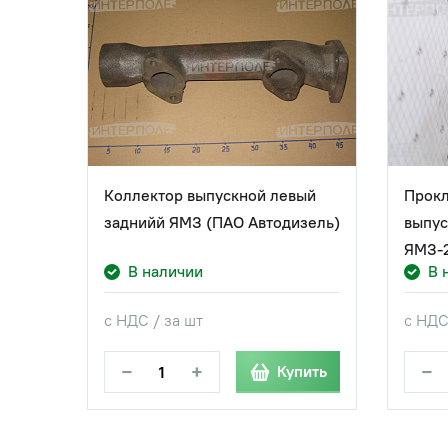
Коллектор выпускной левый
Прокл
заднийй ЯМЗ (ПАО Автодизель)
выпус
ЯМЗ-
В наличии
В 
с НДС / за шт
с НДС
−
+
−
Купить