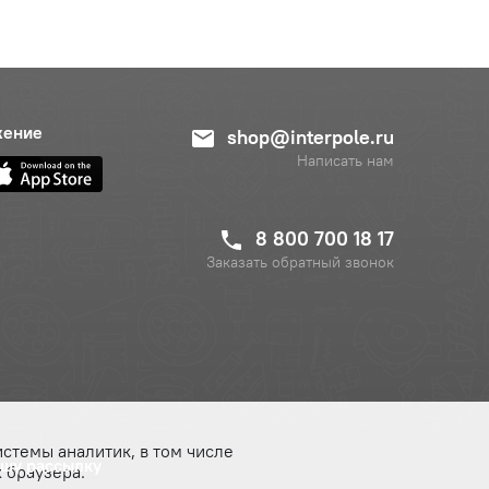
жение
shop@interpole.ru
Написать нам
8 800 700 18 17
Заказать обратный звонок
истемы аналитик, в том числе
ашу рассылку
 браузера.