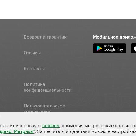
Возврат и гарантии
Мобильное прило
Отзывы
Контакты
Политика
конфиденциальности
Пользовательское
соглашение
а
ов сайт использует
cookies
, применяя метрические и иные с
Подпишитесь на н
ндекс. Метрика"
. Запретить эти действия можно в настройках