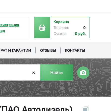
Корзина
егистрация
Товаров:
0
ход
Сумма:
0 руб.
РАТ И ГАРАНТИИ
ОТЗЫВЫ
КОНТАКТЫ
Найти
✕
(ПАО Автодизель)