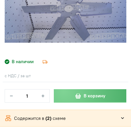
В наличии
с НДС / за шт
−
+
В корзину
Содержится в
(2)
схеме