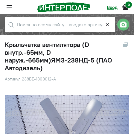
0
Вход
✕
Крыльчатка вентилятора (D
внутр.-65мм, D
наруж.-665мм)ЯМЗ-238НД-5 (ПАО
Автодизель)
Артикул 238БЕ-1308012-А