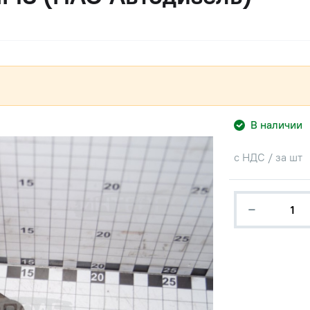
В наличии
с НДС / за шт
−