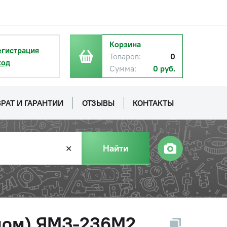
Корзина
егистрация
Товаров:
0
ход
Сумма:
0 руб.
РАТ И ГАРАНТИИ
ОТЗЫВЫ
КОНТАКТЫ
Найти
✕
алом) ЯМЗ-236М2,