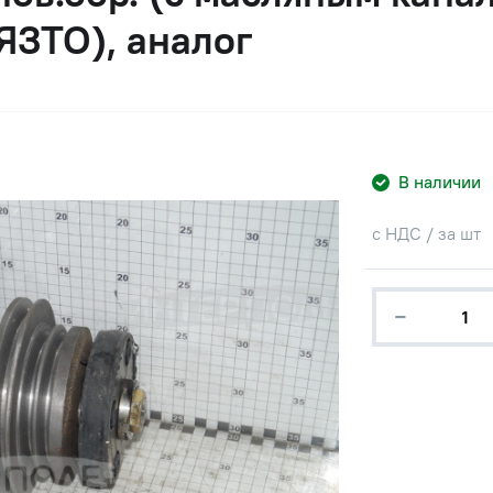
ЯЗТО), аналог
В наличии
с НДС / за шт
−