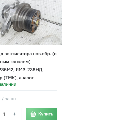
д вентилятора нов.обр. (с
ным каналом)
236М2, ЯМЗ-236НД,
р (ТМК), аналог
наличии
 / за шт
+
Купить