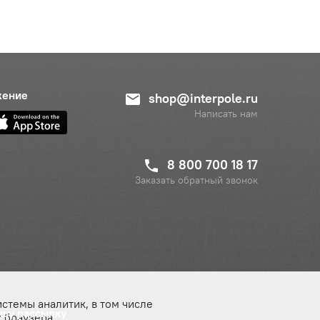
жение
shop@interpole.ru
Написать нам
8 800 700 18 17
Заказать обратный звонок
истемы аналитик, в том числе
ашу рассылку
 браузера.