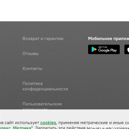
Возврат и гарантии
Мобильное прило
Отзывы
Контакты
Политика
конфиденциальности
Пользовательское
соглашение
а
ов сайт использует
cookies
, применяя метрические и иные с
Подпишитесь на н
ндекс. Метрика"
. Запретить эти действия можно в настройках