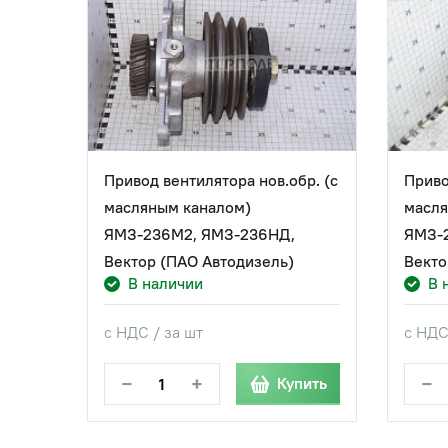
Привод вентилятора нов.обр. (с
Приво
масляным каналом)
масля
ЯМЗ-236М2, ЯМЗ-236НД,
ЯМЗ-
Вектор (ПАО Автодизель)
Векто
В наличии
В 
с НДС / за шт
с НДС
−
+
−
Купить