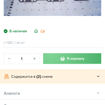
В наличии
с НДС / за шт
−
+
В корзину
Содержится в
(2)
схеме
Аналоги