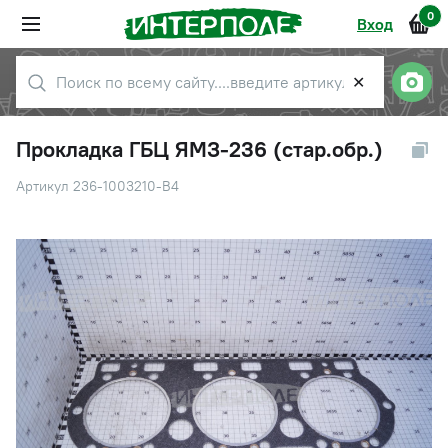
0
Вход
✕
Прокладка ГБЦ ЯМЗ-236 (стар.обр.)
Артикул 236-1003210-В4