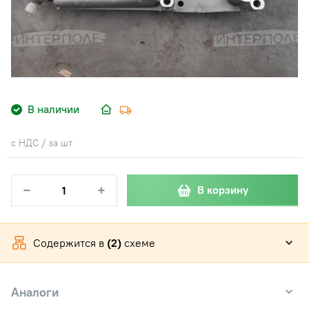
В наличии
с НДС / за шт
−
+
В корзину
Содержится в
(2)
схеме
Аналоги