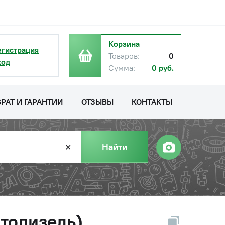
Корзина
егистрация
Товаров:
0
ход
Сумма:
0 руб.
РАТ И ГАРАНТИИ
ОТЗЫВЫ
КОНТАКТЫ
Найти
✕
тодизель)