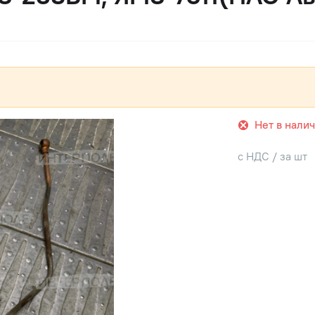
Нет в нали
с НДС / за шт