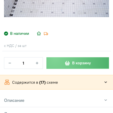
В наличии
с НДС / за шт
−
+
В корзину
Содержится в
(17)
схеме
Описание