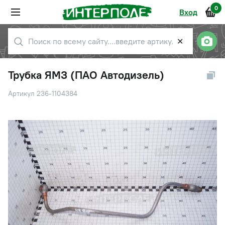
0
Вход
✕
Трубка ЯМЗ (ПАО Автодизель)
Артикул 236-1104384