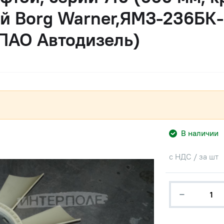
ей Borg Warner,ЯМЗ-236БК
ПАО Автодизель)
В наличии
с НДС / за шт
−