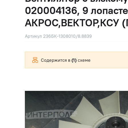
020004136, 9 лопаст
АКРОС,ВЕКТОР,КСУ (
Артикул 236БК-1308010/8.8839
Содержится в
(1)
схеме