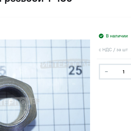
В наличии
с НДС / за шт
−