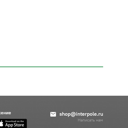
жение
shop@interpole.ru
Написать нам