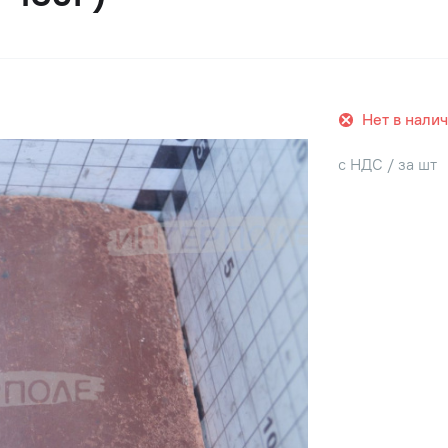
Нет в нали
с НДС / за шт