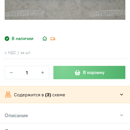
В наличии
с НДС / за шт
−
+
В корзину
Содержится в
(3)
схеме
Описание