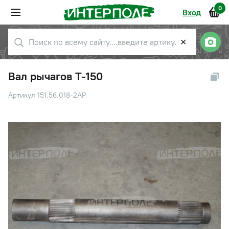
0
Вход
✕
Вал рычагов Т-150
Артикул 151.56.018-2АР