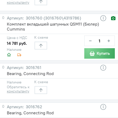
консультанту
0
3016760 (3016760\4319786)
Комплект вкладышей шатунных QSM11 (Бюлер)
Cummins
К схеме
Цена с НДС
−
+
14 781 руб.
Наличие
Купить
0
3016761
Bearing, Connecting Rod
К схеме
Наличие
Обратитесь к
консультанту
0
3016762
Bearing, Connecting Rod