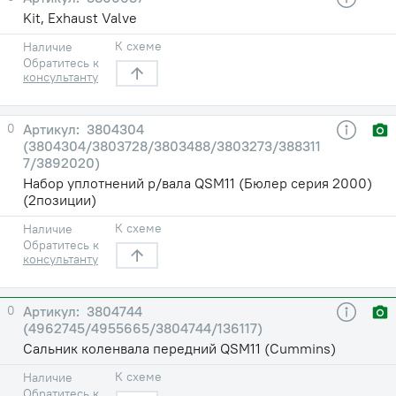
Kit, Exhaust Valve
К схеме
Наличие
Обратитесь к
консультанту
0
3804304
(3804304/3803728/3803488/3803273/388311
7/3892020)
Набор уплотнений р/вала QSM11 (Бюлер серия 2000)
(2позиции)
К схеме
Наличие
Обратитесь к
консультанту
0
3804744
(4962745/4955665/3804744/136117)
Сальник коленвала передний QSM11 (Cummins)
К схеме
Наличие
Обратитесь к