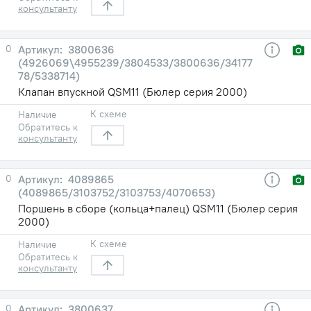
консультанту
0
3800636
(4926069\4955239/3804533/3800636/34177
78/5338714)
Клапан впускной QSM11 (Бюлер серия 2000)
К схеме
Наличие
Обратитесь к
консультанту
0
4089865
(4089865/3103752/3103753/4070653)
Поршень в сборе (кольца+палец) QSM11 (Бюлер серия
2000)
К схеме
Наличие
Обратитесь к
консультанту
0
3800637