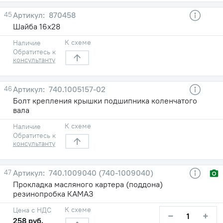
45
870458
Шайба 16х28
К схеме
Наличие
Обратитесь к
консультанту
46
740.1005157-02
Болт крепления крышки подшипника коленчатого
вала
К схеме
Наличие
Обратитесь к
консультанту
47
740.1009040 (740-1009040)
Прокладка масляного картера (поддона)
резинопробка КАМАЗ
К схеме
Цена с НДС
−
+
258 руб.