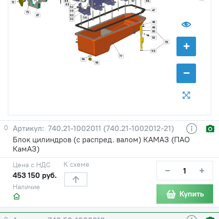
64
46
57
12
63
62
47
59
75
60
67
58
32
48
49
50
52
+
78
53
77
56
55
−
0
740.21-1002011 (740.21-1002012-21)
Блок цилиндров (с распред. валом) КАМАЗ (ПАО
КамАЗ)
К схеме
Цена с НДС
−
+
453 150 руб.
Наличие
Купить