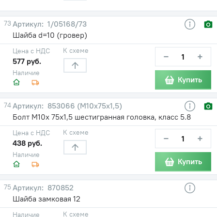
73
1/05168/73
Шайба d=10 (гровер)
К схеме
Цена с НДС
−
+
577 руб.
Наличие
Купить
74
853066 (М10х75х1,5)
Болт М10х 75х1,5 шестигранная головка, класс 5.8
К схеме
Цена с НДС
−
+
438 руб.
Наличие
Купить
75
870852
Шайба замковая 12
К схеме
Наличие