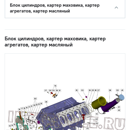
Блок цилиндров, картер маховика, картер
агрегатов, картер масляный
Блок цилиндров, картер маховика, картер
агрегатов, картер масляный
79
32
33
34
35
36
37
38
39
40
27
28
29
30
31
80
26
25
20
23
22
21
20
41
19
18
17
16
42
70
74
43
44
15
14
73
13
69
71
45
76
68