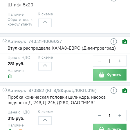
Штифт 5х20
К схеме
Наличие
Обратитесь к
консультанту
62
740.21-1006037
Втулка распредвала КАМАЗ-ЕВРО (Димитровград)
К схеме
Цена с НДС
−
+
281 руб.
Наличие
Купить
63
870882 (КГ 3/8&quot;.10КП.016)
Пробка коническая головки цилиндра, насоса
водяного Д-243,Д-245,Д260, ОАО "ММЗ"
К схеме
Цена с НДС
−
+
315 руб.
Наличие
Купить