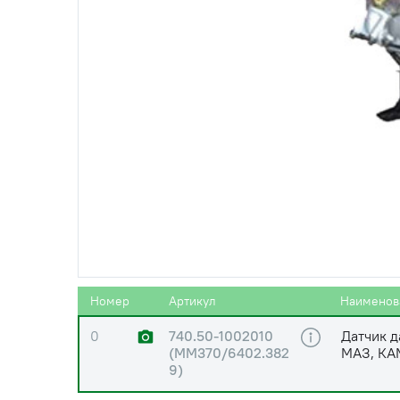
0
7406.1009001-02
Установк
Номер
Артикул
Наименов
0
740.50-1002010
Датчик д
(ММ370/6402.382
МАЗ, КА
9)