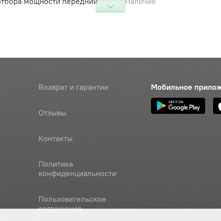
отбора мощности передний
Наличие
Обратитесь к
консультанту
а вентилятора с муфтой
Наличие
Обратитесь к
консультанту
а водяного насоса
Возврат и гарантии
Наличие
Мобильное прило
Обратитесь к
консультанту
Отзывы
а водяных труб
Наличие
Контакты
Обратитесь к
консультанту
Политика
а газопровода
Наличие
конфиденциальности
Обратитесь к
консультанту
Пользовательское
соглашение
а
а гасителя крутильных
Наличие