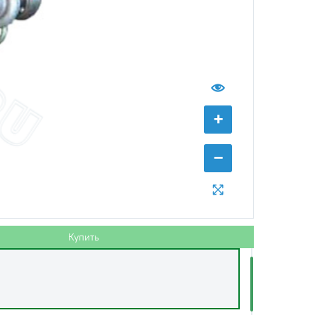
+
−
Купить