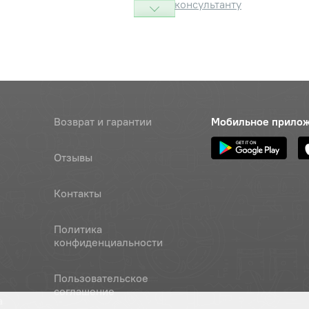
консультанту
ка
Наличие
Обратитесь к
консультанту
-6Н.6.016
Наличие
Обратитесь к
Возврат и гарантии
Мобильное прило
консультанту
.65Г.06
Наличие
Отзывы
Обратитесь к
консультанту
Контакты
рпус сальника) М10-
Наличие
Политика
.35.016
Обратитесь к
конфиденциальности
консультанту
крышка распределения)
Наличие
Пользовательское
6
соглашение
Обратитесь к
а
консультанту