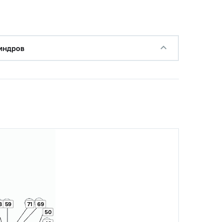
с НДС
индров
−
+
Купить
 руб.
с НДС
−
+
Купить
б.
с НДС
−
+
Купить
б.
8
59
71
69
50