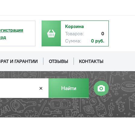
.
с НДС
−
+
Купить
уб.
Корзина
егистрация
Товаров:
0
ход
Сумма:
0 руб.
с НДС
−
+
Купить
.
РАТ И ГАРАНТИИ
ОТЗЫВЫ
КОНТАКТЫ
Найти
✕
с НДС
−
+
Купить
б.