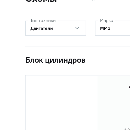
31
Шайба 8.
Тип техники
Марка
32
245-1002085 (245-
Горловин
Двигатели
ММЗ
1002085-Б1)
ГАЗ), О
33
50-1002290-Б-03
Пробка 
Д-245 (
Блок цилиндров
34
245-1002087
Упор
35
240-1002082-А1
Проклад
36
50-1401067
Шайба