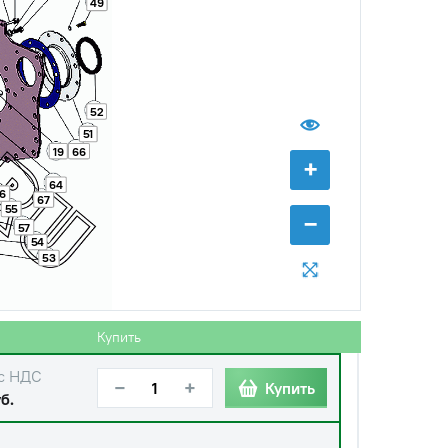
49
52
51
19
66
+
64
6
67
55
−
57
54
53
Купить
с НДС
−
+
Купить
б.