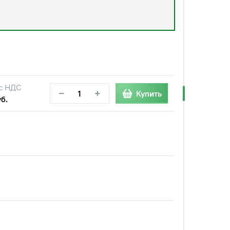
с НДС
−
+
Купить
б.