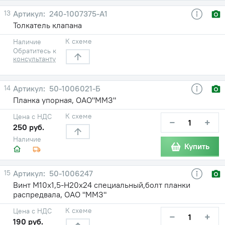
13
240-1007375-А1
Толкатель клапана
К схеме
Наличие
Обратитесь к
консультанту
14
50-1006021-Б
Планка упорная, ОАО"ММЗ"
К схеме
Цена с НДС
−
+
250 руб.
Наличие
Купить
15
50-1006247
Винт М10х1,5-Н20х24 специальный,болт планки
распредвала, ОАО "ММЗ"
К схеме
Цена с НДС
−
+
190 руб.