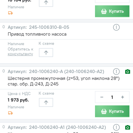
Наличие
Купить
0
245-1006310-В-05
Привод топливного насоса
К схеме
Наличие
Обратитесь к
консультанту
0
240-1006240-А (240-1006240-А2)
Шестерня промежуточная (z=53, угол наклона 28°)
стар. обр. Д-243, Д-245
К схеме
Цена с НДС
−
+
1 973 руб.
Наличие
Купить
0
240-1006240-А1 (240-1006240-А2)