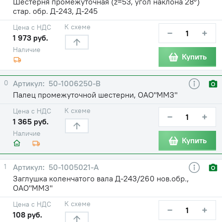
Шестерня промежуточная (z=53, угол наклона 28°)
стар. обр. Д-243, Д-245
К схеме
Цена с НДС
−
+
1 973 руб.
Наличие
Купить
0
50-1006250-В
Палец промежуточной шестерни, ОАО"ММЗ"
К схеме
Цена с НДС
−
+
1 365 руб.
Наличие
Купить
1
50-1005021-А
Заглушка коленчатого вала Д-243/260 нов.обр.,
ОАО"ММЗ"
К схеме
Цена с НДС
−
+
108 руб.