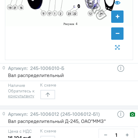
19
21
16
+
11
17
1
2
23
22
12
24
−
0
245-1006010-Б
Вал распределительный
К схеме
Наличие
Обратитесь к
консультанту
0
245-1006012 (245-1006012-Б1)
Вал распределительный Д-245, ОАО"ММЗ"
К схеме
Цена с НДС
−
+
16 104 руб.