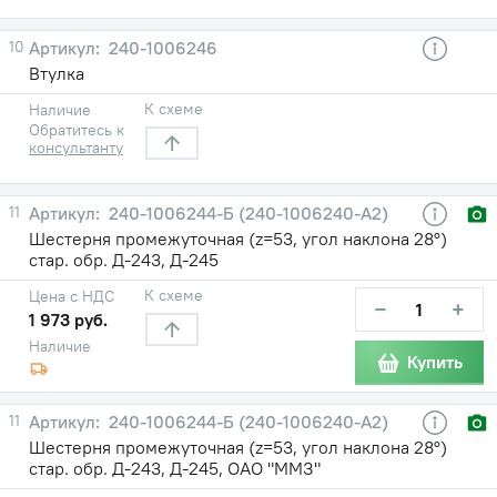
10
240-1006246
Втулка
К схеме
Наличие
Обратитесь к
консультанту
11
240-1006244-Б (240-1006240-А2)
Шестерня промежуточная (z=53, угол наклона 28°)
стар. обр. Д-243, Д-245
К схеме
Цена с НДС
−
+
1 973 руб.
Наличие
Купить
11
240-1006244-Б (240-1006240-А2)
Шестерня промежуточная (z=53, угол наклона 28°)
стар. обр. Д-243, Д-245, ОАО "ММЗ"