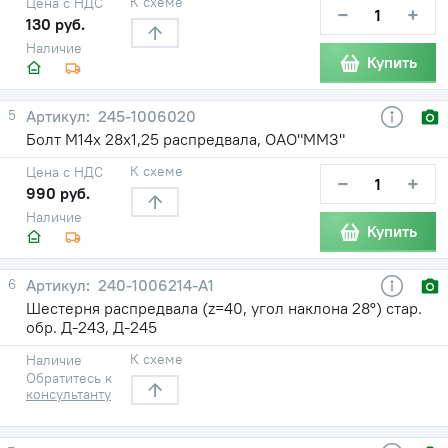
К схеме
Цена с НДС
−
+
130 руб.
Наличие
Купить
5
245-1006020
Болт М14х 28х1,25 распредвала, ОАО"ММЗ"
К схеме
Цена с НДС
−
+
990 руб.
Наличие
Купить
6
240-1006214-А1
Шестерня распредвала (z=40, угол наклона 28°) стар.
обр. Д-243, Д-245
К схеме
Наличие
Обратитесь к
консультанту