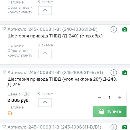
К схеме
Наличие
Обратитесь к
консультанту
12
245-1006311-В1 (240-1006312-В)
Шестерня привода ТНВД (Д-240) (стар.обр.)
К схеме
Наличие
Обратитесь к
консультанту
12
245-1006311-В1 (245-1006311-В/В1)
Шестерня привода ТНВД (угол наклона 28°) Д-243,
Д-245
К схеме
Цена с НДС
−
+
2 005 руб.
Наличие
Купить
12
245-1006311-В (245-1006311-В/В1)