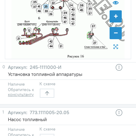
35
22
27
38
24
25
41
37
35
40
45
33
46
+
39
37
26
43
46
46
47
47
37
−
12
21
42
27
44
31
0
245-1111000-И
Установка топливной аппаратуры
К схеме
Наличие
Обратитесь к
консультанту
1
773.1111005-20.05
Насос топливный
К схеме
Наличие
Обратитесь к