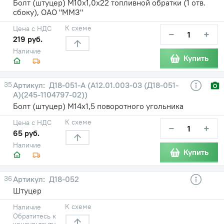
Болт (штуцер) М10х1,0х22 топливной обратки (1 отв.
сбоку), ОАО "ММЗ"
К схеме
Цена с НДС
−
+
219 руб.
Наличие
Купить
35
Д18-051-А (А12.01.003-03 (Д18-051-
А)(245-1104797-02))
Болт (штуцер) М14х1,5 поворотного угольника
К схеме
Цена с НДС
−
+
65 руб.
Наличие
Купить
36
Д18-052
Штуцер
К схеме
Наличие
Обратитесь к
консультанту