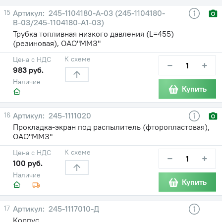
15
245-1104180-А-03 (245-1104180-
В-03/245-1104180-А1-03)
Трубка топливная низкого давления (L=455)
(резиновая), ОАО"ММЗ"
К схеме
Цена с НДС
−
+
983 руб.
Наличие
Купить
16
245-1111020
Прокладка-экран под распылитель (фторопластовая),
ОАО"ММЗ"
К схеме
Цена с НДС
−
+
100 руб.
Наличие
Купить
17
245-1117010-Д
Корпус