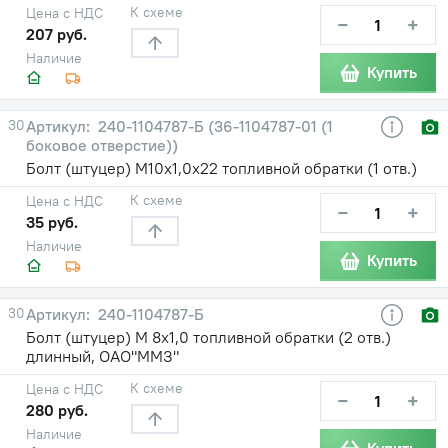
К схеме
Цена с НДС
−
+
207 руб.
Наличие
Купить
30
240-1104787-Б (36-1104787-01 (1
боковое отверстие))
Болт (штуцер) М10х1,0х22 топливной обратки (1 отв.)
К схеме
Цена с НДС
−
+
35 руб.
Наличие
Купить
30
240-1104787-Б
Болт (штуцер) М 8х1,0 топливной обратки (2 отв.)
длинный, ОАО"ММЗ"
К схеме
Цена с НДС
−
+
280 руб.
Наличие