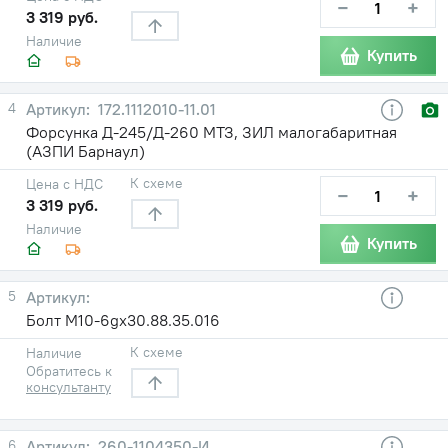
−
+
3 319 руб.
Наличие
Купить
4
172.1112010-11.01
Форсунка Д-245/Д-260 МТЗ, ЗИЛ малогабаритная
(АЗПИ Барнаул)
К схеме
Цена с НДС
−
+
3 319 руб.
Наличие
Купить
5
Болт М10-6gx30.88.35.016
К схеме
Наличие
Обратитесь к
консультанту
6
260-1104350-И