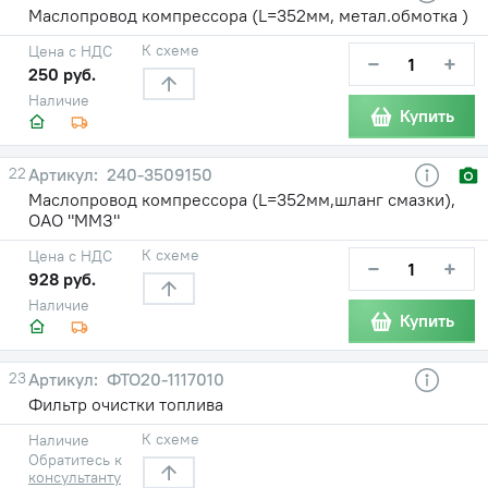
Маслопровод компрессора (L=352мм, метал.обмотка )
К схеме
Цена с НДС
−
+
250 руб.
Наличие
Купить
22
240-3509150
Маслопровод компрессора (L=352мм,шланг смазки),
ОАО "ММЗ"
К схеме
Цена с НДС
−
+
928 руб.
Наличие
Купить
23
ФТО20-1117010
Фильтр очистки топлива
К схеме
Наличие
Обратитесь к
консультанту