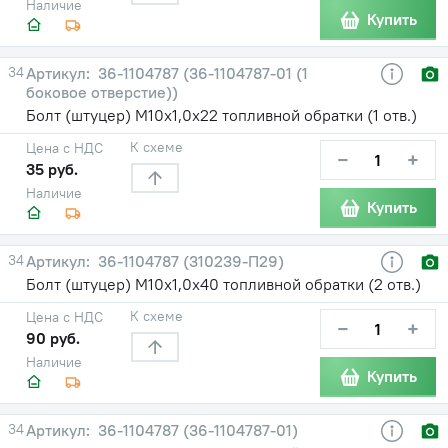
Наличие
Купить
34
36-1104787 (36-1104787-01 (1
боковое отверстие))
Болт (штуцер) М10х1,0х22 топливной обратки (1 отв.)
К схеме
Цена с НДС
−
+
35 руб.
Наличие
Купить
34
36-1104787 (310239-П29)
Болт (штуцер) М10х1,0х40 топливной обратки (2 отв.)
К схеме
Цена с НДС
−
+
90 руб.
Наличие
Купить
34
36-1104787 (36-1104787-01)