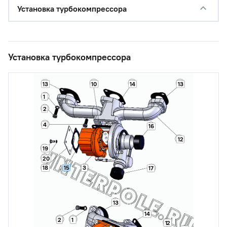
Установка турбокомпрессора
Установка турбокомпрессора
13
10
14
13
1
2
4
16
12
19
20
15
18
3
17
13
14
2
1
12