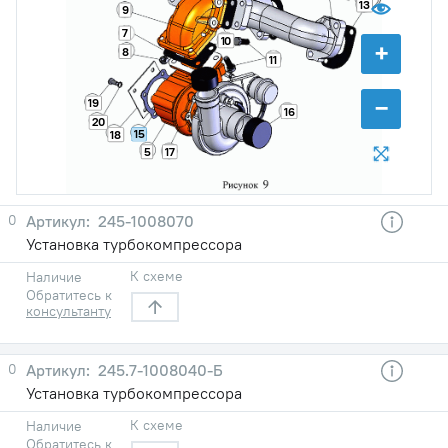
13
9
7
10
+
8
11
−
19
16
20
15
18
5
17
0
245-1008070
Установка турбокомпрессора
К схеме
Наличие
Обратитесь к
консультанту
0
245.7-1008040-Б
Установка турбокомпрессора
К схеме
Наличие
Обратитесь к