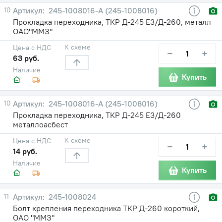
10
245-1008016-А (245-1008016)
Прокладка переходника, ТКР Д-245 Е3/Д-260, металл
ОАО"ММЗ"
К схеме
Цена с НДС
−
+
63 руб.
Наличие
Купить
10
245-1008016-А (245-1008016)
Прокладка переходника, ТКР Д-245 Е3/Д-260
металлоасбест
К схеме
Цена с НДС
−
+
14 руб.
Наличие
Купить
11
245-1008024
Болт крепления переходника ТКР Д-260 короткий,
ОАО "ММЗ"