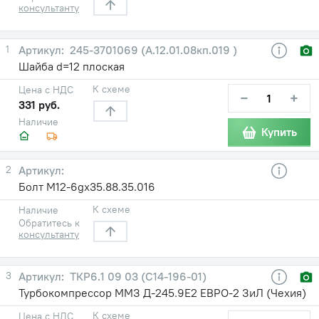
консультанту
1
245-3701069 (А.12.01.08кп.019 )
Шайба d=12 плоская
К схеме
Цена с НДС
−
+
331 руб.
Наличие
Купить
2
Болт М12-6gx35.88.35.016
К схеме
Наличие
Обратитесь к
консультанту
3
ТКР6.1 09 03 (С14-196-01)
Турбокомпрессор ММЗ Д-245.9Е2 ЕВРО-2 ЗиЛ (Чехия)
К схеме
Цена с НДС