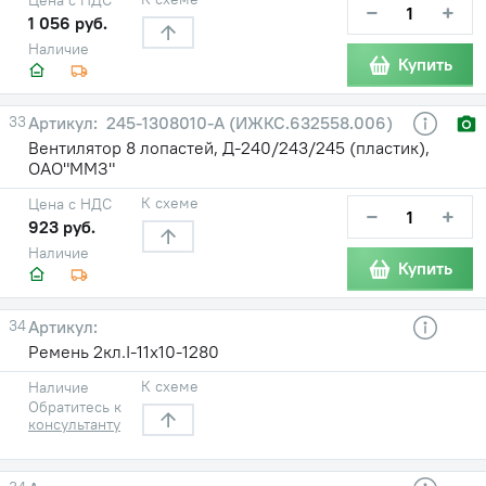
−
+
1 056 руб.
Наличие
Купить
33
245-1308010-А (ИЖКС.632558.006)
Вентилятор 8 лопастей, Д-240/243/245 (пластик),
ОАО"ММЗ"
К схеме
Цена с НДС
−
+
923 руб.
Наличие
Купить
34
Ремень 2кл.І-11х10-1280
К схеме
Наличие
Обратитесь к
консультанту