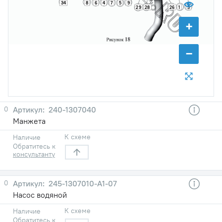
34
8
6
4
7
5
9
29
28
26
1
3
+
−
0
240-1307040
Манжета
К схеме
Наличие
Обратитесь к
консультанту
0
245-1307010-А1-07
Насос водяной
К схеме
Наличие
Обратитесь к