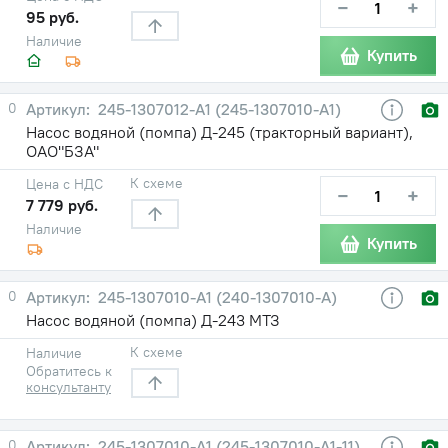
−
+
95 руб.
Наличие
Купить
0
245-1307012-А1 (245-1307010-А1)
Насос водяной (помпа) Д-245 (тракторный вариант),
ОАО"БЗА"
К схеме
Цена с НДС
−
+
7 779 руб.
Наличие
Купить
0
245-1307010-А1 (240-1307010-А)
Насос водяной (помпа) Д-243 МТЗ
К схеме
Наличие
Обратитесь к
консультанту
0
245-1307010-А1 (245-1307010-А1-11)