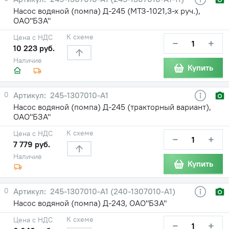
Насос водяной (помпа) Д-245 (МТЗ-1021,3-х руч.),
ОАО"БЗА"
К схеме
Цена с НДС
−
+
10 223 руб.
Наличие
Купить
0
245-1307010-А1
Насос водяной (помпа) Д-245 (тракторный вариант),
ОАО"БЗА"
К схеме
Цена с НДС
−
+
7 779 руб.
Наличие
Купить
0
245-1307010-А1 (240-1307010-А1)
Насос водяной (помпа) Д-243, ОАО"БЗА"
К схеме
Цена с НДС
−
+