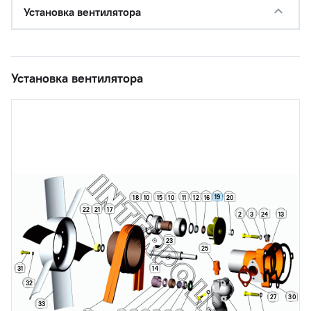
Установка вентилятора
Установка вентилятора
19
18
10
15
10
11
12
16
20
22
21
17
2
3
24
13
23
25
31
14
32
27
30
33