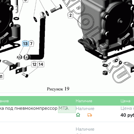
212 ру
овод компрессора Д-245/
Цена 
Наличие
2
L=410мм)
180 ру
овод компрессора Д-245/
Цена 
Наличие
L=410мм), ОАО "ММЗ"
954 р
13
7
уцер) М10х1,0х22 топливной
Цена 
Наличие
1 отв.)
12
14
35 руб
11
10х16х1,0 медь (комплект 100
Цена 
Наличие
1 940 
ание
Наличие
Цена
ка под пневмокомпрессор МТЗ
Цена 
Наличие
40 ру
Наличие