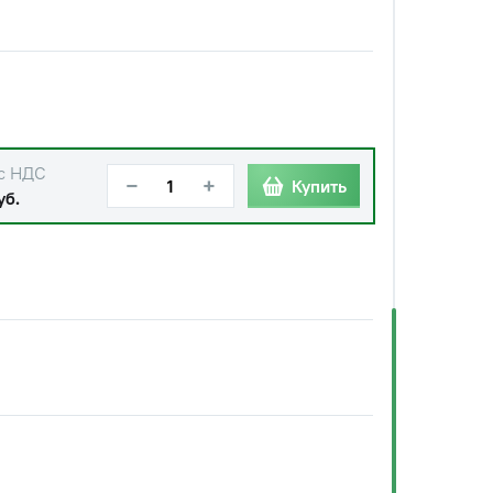
с НДС
−
+
Купить
уб.