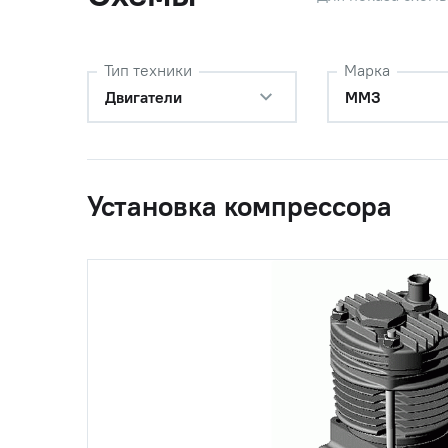
2
А29.01.000-БЗА
Компрес
Тип техники
Марка
3
36-1104788-01
Шайба d=
Двигатели
ММЗ
шт)
4
Болт М10
Установка компрессора
5
Гайка М1
6
Шайба 10
7
240-3509150-01
Маслопр
(240-3509150)