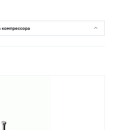
с НДС
а компрессора
−
+
Купить
руб.
с НДС
−
+
Купить