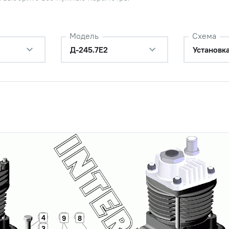
сор
Наличие
Обратитесь к
консультанту
Модель
Схема
10х16х1,0 медь (комплект 100
Цена 
Наличие
Д-245.7Е2
Установк
1 940 
-6gx45.88.35.016
Наличие
Обратитесь к
консультанту
0-6Н.6.016
Наличие
Обратитесь к
консультанту
.65Г.06
Наличие
Обратитесь к
консультанту
овод компрессора (L=352мм)
Цена 
Наличие
4
9
8
3