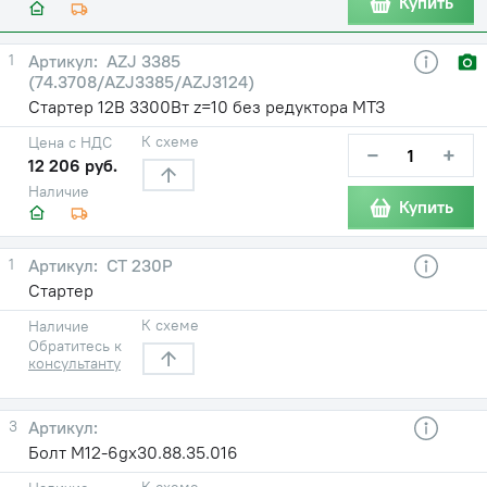
Купить
1
AZJ 3385
(74.3708/AZJ3385/AZJ3124)
Стартер 12В 3300Вт z=10 без редуктора МТЗ
К схеме
Цена с НДС
−
+
12 206 руб.
Наличие
Купить
1
СТ 230Р
Стартер
К схеме
Наличие
Обратитесь к
консультанту
3
Болт М12-6gx30.88.35.016
К схеме