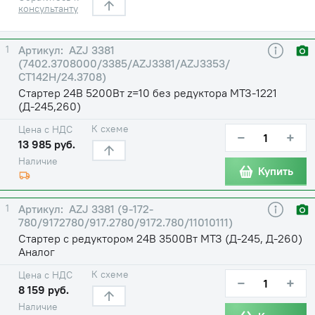
консультанту
1
AZJ 3381
(7402.3708000/3385/AZJ3381/AZJ3353/
СТ142Н/24.3708)
Стартер 24В 5200Вт z=10 без редуктора МТЗ-1221
(Д-245,260)
К схеме
Цена с НДС
−
+
13 985 руб.
Наличие
Купить
1
AZJ 3381 (9-172-
780/9172780/917.2780/9172.780/11010111)
Стартер с редуктором 24В 3500Вт МТЗ (Д-245, Д-260)
Аналог
К схеме
Цена с НДС
−
+
8 159 руб.
Наличие