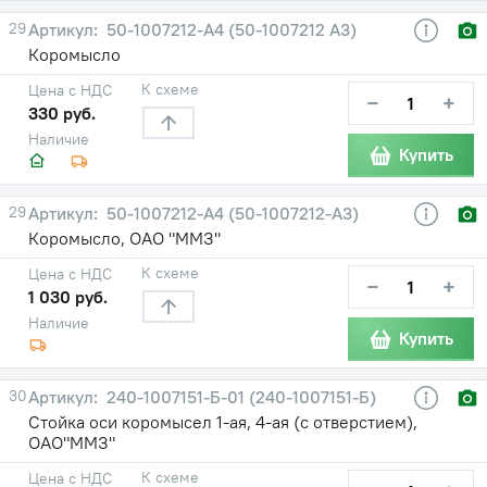
29
50-1007212-А4 (50-1007212 А3)
Коромысло
К схеме
Цена с НДС
−
+
330 руб.
Наличие
Купить
29
50-1007212-А4 (50-1007212-А3)
Коромысло, ОАО "ММЗ"
К схеме
Цена с НДС
−
+
1 030 руб.
Наличие
Купить
30
240-1007151-Б-01 (240-1007151-Б)
Стойка оси коромысел 1-ая, 4-ая (с отверстием),
ОАО"ММЗ"
К схеме
Цена с НДС