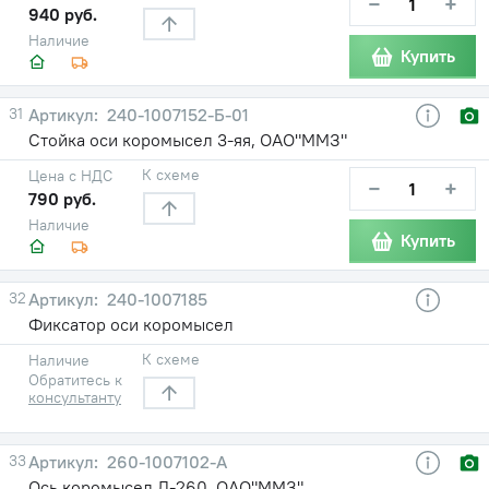
−
+
940 руб.
Наличие
Купить
31
240-1007152-Б-01
Стойка оси коромысел 3-яя, ОАО"ММЗ"
К схеме
Цена с НДС
−
+
790 руб.
Наличие
Купить
32
240-1007185
Фиксатор оси коромысел
К схеме
Наличие
Обратитесь к
консультанту
33
260-1007102-А
Ось коромысел Д-260, ОАО"ММЗ"