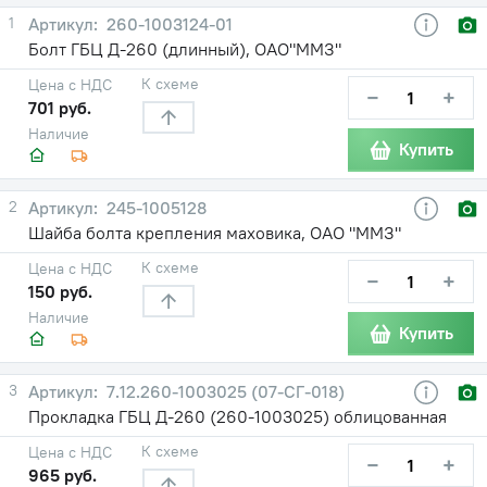
1
260-1003124-01
Болт ГБЦ Д-260 (длинный), ОАО"ММЗ"
К схеме
Цена с НДС
−
+
701 руб.
Наличие
Купить
2
245-1005128
Шайба болта крепления маховика, ОАО "ММЗ"
К схеме
Цена с НДС
−
+
150 руб.
Наличие
Купить
3
7.12.260-1003025 (07-СГ-018)
Прокладка ГБЦ Д-260 (260-1003025) облицованная
К схеме
Цена с НДС
−
+
965 руб.