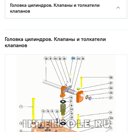
Головка цилиндров. Клапаны и толкатели
клапанов
Головка цилиндров. Клапаны и толкатели
клапанов
34
33
31
35
32
26
29
25
38
37
30
28
16
27
21
19
1
20
22
12
13
8
4
18
23
39
5
2
7
11