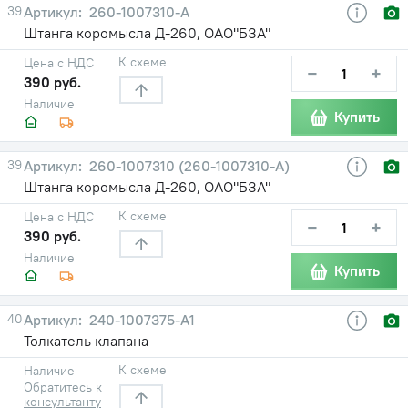
39
260-1007310-А
Штанга коромысла Д-260, ОАО"БЗА"
К схеме
Цена с НДС
−
+
390 руб.
Наличие
Купить
39
260-1007310 (260-1007310-А)
Штанга коромысла Д-260, ОАО"БЗА"
К схеме
Цена с НДС
−
+
390 руб.
Наличие
Купить
40
240-1007375-А1
Толкатель клапана
К схеме
Наличие
Обратитесь к
консультанту