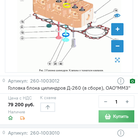
14
3
15
+
6
10
17
36
−
9
40
24
0
260-1003012
Головка блока цилиндров Д-260 (в сборе), ОАО"ММЗ"
К схеме
Цена с НДС
−
+
79 200 руб.
Наличие
Купить
0
260-1003010