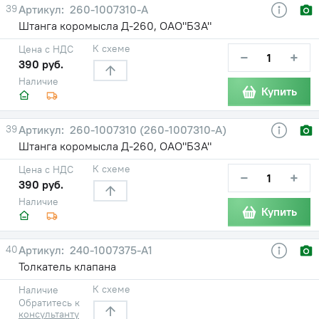
39
260-1007310-А
Штанга коромысла Д-260, ОАО"БЗА"
К схеме
Цена с НДС
−
+
390 руб.
Наличие
Купить
39
260-1007310 (260-1007310-А)
Штанга коромысла Д-260, ОАО"БЗА"
К схеме
Цена с НДС
−
+
390 руб.
Наличие
Купить
40
240-1007375-А1
Толкатель клапана
К схеме
Наличие
Обратитесь к
консультанту