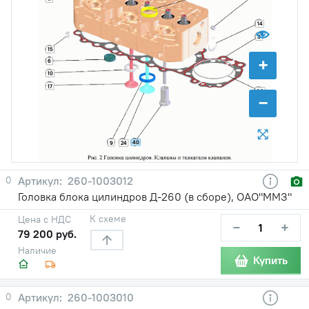
14
3
15
+
6
10
17
36
−
40
9
24
0
260-1003012
Головка блока цилиндров Д-260 (в сборе), ОАО"ММЗ"
К схеме
Цена с НДС
−
+
79 200 руб.
Наличие
Купить
0
260-1003010