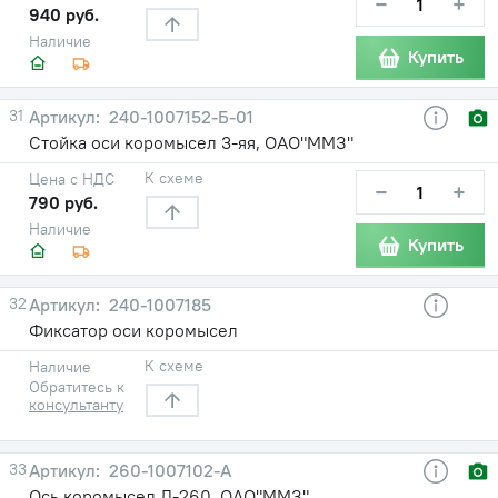
−
+
940 руб.
Наличие
Купить
31
240-1007152-Б-01
Стойка оси коромысел 3-яя, ОАО"ММЗ"
К схеме
Цена с НДС
−
+
790 руб.
Наличие
Купить
32
240-1007185
Фиксатор оси коромысел
К схеме
Наличие
Обратитесь к
консультанту
33
260-1007102-А
Ось коромысел Д-260, ОАО"ММЗ"