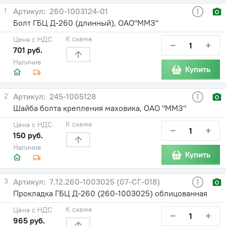
1
260-1003124-01
Болт ГБЦ Д-260 (длинный), ОАО"ММЗ"
К схеме
Цена с НДС
−
+
701 руб.
Наличие
Купить
2
245-1005128
Шайба болта крепления маховика, ОАО "ММЗ"
К схеме
Цена с НДС
−
+
150 руб.
Наличие
Купить
3
7.12.260-1003025 (07-СГ-018)
Прокладка ГБЦ Д-260 (260-1003025) облицованная
К схеме
Цена с НДС
−
+
965 руб.