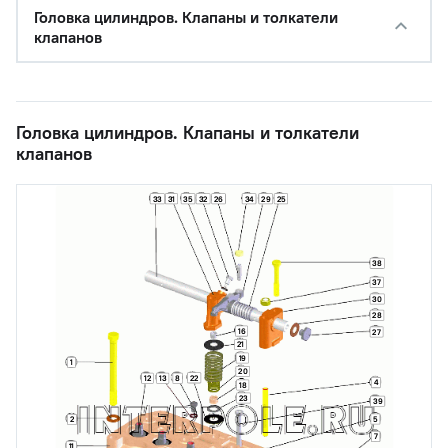
Головка цилиндров. Клапаны и толкатели
клапанов
Головка цилиндров. Клапаны и толкатели
клапанов
33
31
35
32
26
34
29
25
38
37
30
28
16
27
21
19
1
20
22
12
13
8
4
18
23
39
5
2
7
11