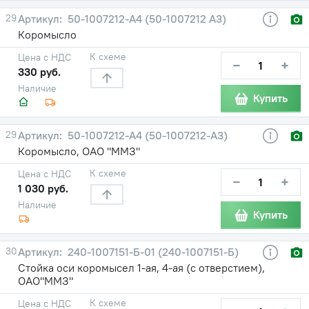
29
50-1007212-А4 (50-1007212 А3)
Коромысло
К схеме
Цена с НДС
−
+
330 руб.
Наличие
Купить
29
50-1007212-А4 (50-1007212-А3)
Коромысло, ОАО "ММЗ"
К схеме
Цена с НДС
−
+
1 030 руб.
Наличие
Купить
30
240-1007151-Б-01 (240-1007151-Б)
Стойка оси коромысел 1-ая, 4-ая (с отверстием),
ОАО"ММЗ"
К схеме
Цена с НДС