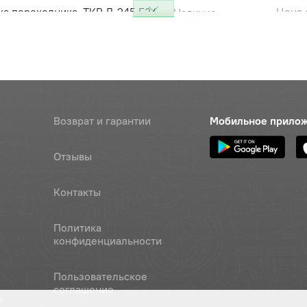
а переходника, ТКР Д-245 Е3/
Цена 
Наличие
металл ОАО"ММЗ"
63 ру
а переходника, ТКР Д-245 Е3/
Цена 
Наличие
еталлоасбест
14 руб
реходника выпускного
Цена 
Наличие
ора, ОАО"ММЗ"
Возврат и гарантии
Мобильное прило
375 ру
епления переходника ТКР
Цена 
Наличие
Отзывы
ороткий, ОАО "ММЗ"
520 р
Контакты
ка выпускного коллектора
Цена 
Наличие
металл), ОАО"ММЗ"
488 р
Политика
конфиденциальности
ор выпускной Д-260
Цена 
Наличие
ий), ОАО"ММЗ"
8 881 
Пользовательское
соглашение
а
р выпускной Д-260 (задний),
Цена 
Наличие