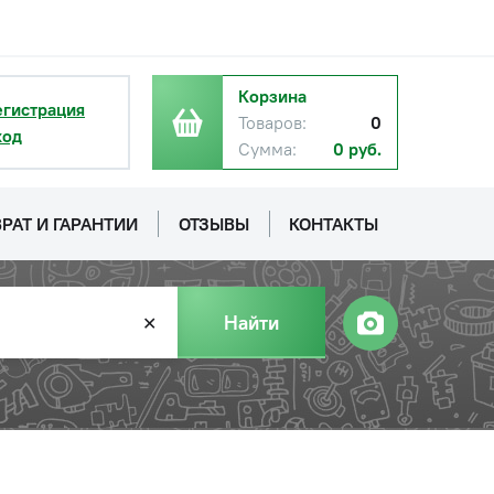
Корзина
егистрация
Товаров:
0
ход
Сумма:
0 руб.
РАТ И ГАРАНТИИ
ОТЗЫВЫ
КОНТАКТЫ
Найти
✕