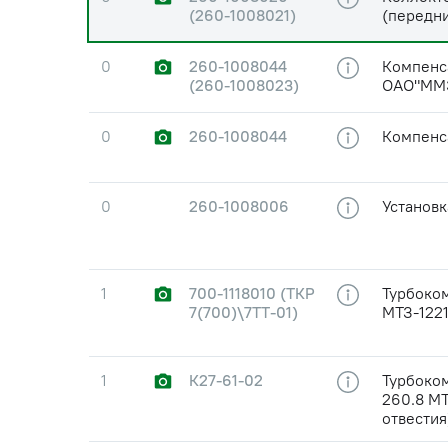
(260-1008021)
(передн
0
260-1008044
Компенс
(260-1008023)
ОАО"ММ
0
260-1008044
Компенс
0
260-1008006
Установ
1
700-1118010 (ТКР
Турбоко
7(700)\7ТТ-01)
МТЗ-1221
1
К27-61-02
Турбоком
260.8 МТ
отвестия