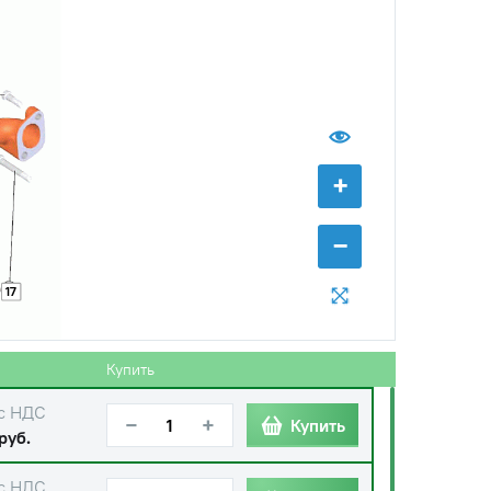
+
−
17
Купить
с НДС
−
+
Купить
руб.
с НДС