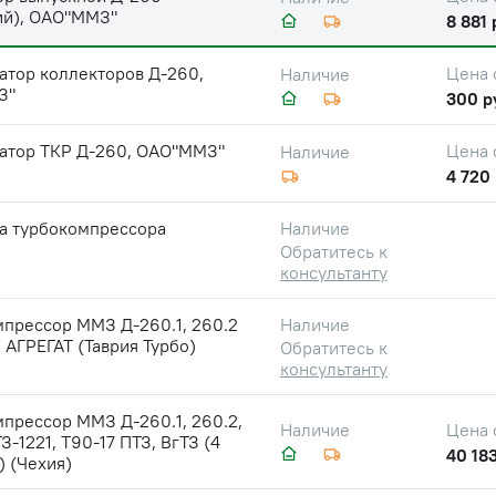
ий), ОАО"ММЗ"
8 881 
атор коллекторов Д-260,
Цена 
Наличие
З"
300 р
атор ТКР Д-260, ОАО"ММЗ"
Цена 
Наличие
4 720 
ка турбокомпрессора
Наличие
Обратитесь к
консультанту
мпрессор ММЗ Д-260.1, 260.2
Наличие
 АГРЕГАТ (Таврия Турбо)
Обратитесь к
консультанту
прессор ММЗ Д-260.1, 260.2,
Цена 
Наличие
З-1221, Т90-17 ПТЗ, ВгТЗ (4
40 183
) (Чехия)