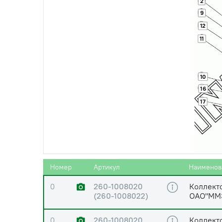
2
9
12
11
10
16
17
Номер
Артикул
Наименов
0
260-1008020
Коллекто
(260-1008022)
ОАО"ММ
0
260-1008020
Коллект