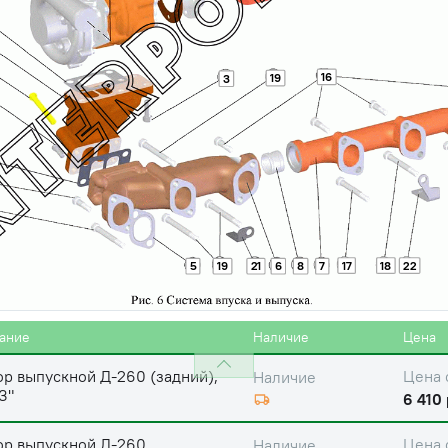
16
19
3
17
18
22
5
19
21
6
8
7
ание
Наличие
Цена
р выпускной Д-260 (задний),
Цена 
Наличие
З"
6 410 
ор выпускной Д-260
Цена 
Наличие