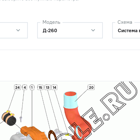
Модель
Схема
Д-260
Система 
24
4
15
13
14
20
1