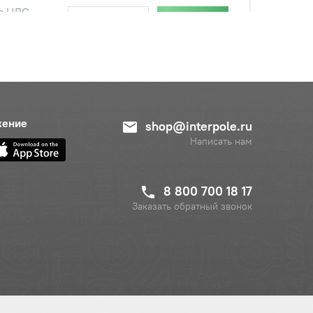
с НДС
−
+
Купить
б.
с НДС
−
+
Купить
.
с НДС
−
+
Купить
жение
shop@interpole.ru
б.
Написать нам
с НДС
−
+
Купить
уб.
8 800 700 18 17
Заказать обратный звонок
с НДС
−
+
Купить
уб.
с НДС
−
+
Купить
руб.
с НДС