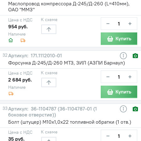
Маслопровод компрессора Д-245/Д-260 (L=410мм),
ОАО "ММЗ"
К схеме
Цена с НДС
−
+
954 руб.
Наличие
Купить
32
171.1112010-01
Форсунка Д-245/Д-260 МТЗ, ЗИЛ (АЗПИ Барнаул)
К схеме
Цена с НДС
−
+
2 684 руб.
Наличие
Купить
33
36-1104787 (36-1104787-01 (1
боковое отверстие))
Болт (штуцер) М10х1,0х22 топливной обратки (1 отв.)
К схеме
Цена с НДС
−
+
35 руб.