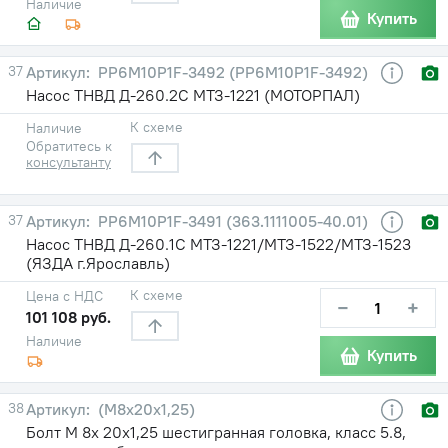
Наличие
Купить
37
PP6M10P1F-3492 (РР6М10Р1F-3492)
Насос ТНВД Д-260.2С МТЗ-1221 (МОТОРПАЛ)
К схеме
Наличие
Обратитесь к
консультанту
37
PP6M10P1F-3491 (363.1111005-40.01)
Насос ТНВД Д-260.1С МТЗ-1221/МТЗ-1522/МТЗ-1523
(ЯЗДА г.Ярославль)
К схеме
Цена с НДС
−
+
101 108 руб.
Наличие
Купить
38
(М8х20х1,25)
Болт М 8х 20х1,25 шестигранная головка, класс 5.8,