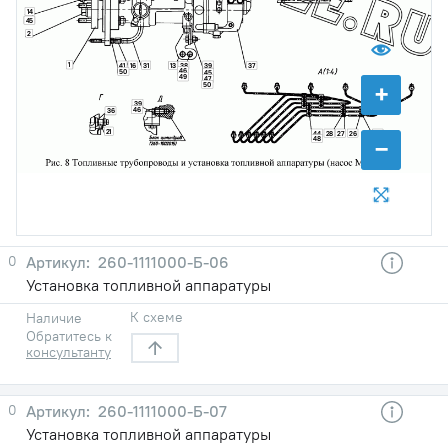
14
45
2
1
41
16
31
39
13
38
37
46
50
45
49
47
+
50
39
46
36
21
44
28
27
26
25
−
48
0
260-1111000-Б-06
Установка топливной аппаратуры
К схеме
Наличие
Обратитесь к
консультанту
0
260-1111000-Б-07
Установка топливной аппаратуры