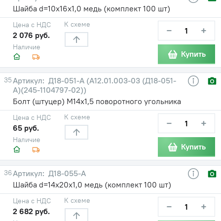
Шайба d=10х16х1,0 медь (комплект 100 шт)
К схеме
Цена с НДС
−
+
2 076 руб.
Наличие
Купить
35
Д18-051-А (А12.01.003-03 (Д18-051-
А)(245-1104797-02))
Болт (штуцер) М14х1,5 поворотного угольника
К схеме
Цена с НДС
−
+
65 руб.
Наличие
Купить
36
Д18-055-А
Шайба d=14х20х1,0 медь (комплект 100 шт)
К схеме
Цена с НДС
−
+
2 682 руб.