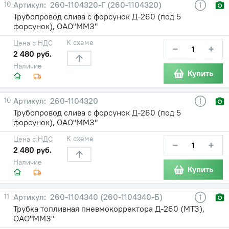
10
260-1104320-Г (260-1104320)
Трубопровод слива с форсунок Д-260 (под 5
форсунок), ОАО"ММЗ"
К схеме
Цена с НДС
−
+
2 480 руб.
Наличие
Купить
10
260-1104320
Трубопровод слива с форсунок Д-260 (под 5
форсунок), ОАО"ММЗ"
К схеме
Цена с НДС
−
+
2 480 руб.
Наличие
Купить
11
260-1104340 (260-1104340-Б)
Трубка топливная пневмокорректора Д-260 (МТЗ),
ОАО"ММЗ"