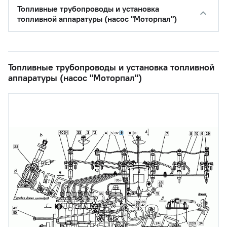
Топливные трубопроводы и установка
топливной аппаратуры (насос "Моторпал")
Топливные трубопроводы и установка топливной
аппаратуры (насос "Моторпал")
34
33
40
3
12
6
4
32
5
3
11
7
8
10
29
9
23
35
43
20
51
15
35
39
30
47
17
42
18
50
24
19
24
22