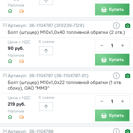
Наличие
Купить
33
36-1104787 (310239-П29)
Болт (штуцер) М10х1,0х40 топливной обратки (2 отв.)
К схеме
Цена с НДС
−
+
90 руб.
Наличие
Купить
33
36-1104787 (36-1104787-01)
Болт (штуцер) М10х1,0х22 топливной обратки (1 отв.
сбоку), ОАО "ММЗ"
К схеме
Цена с НДС
−
+
219 руб.
Наличие
Купить
34
36-1104788