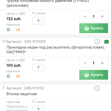
Трубка топливная низкого давления (L=1400)
(резиновая)
К схеме
Цена с НДС
−
+
722 руб.
Наличие
Купить
20
245-1111020
Прокладка-экран под распылитель (фторопластовая),
ОАО"ММЗ"
К схеме
Цена с НДС
−
+
100 руб.
Наличие
Купить
21
245-1111113
Втулка защитная
К схеме
Наличие
Обратитесь к
консультанту