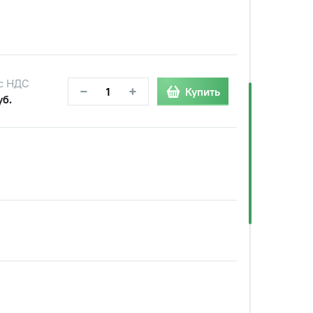
с НДС
−
+
Купить
уб.