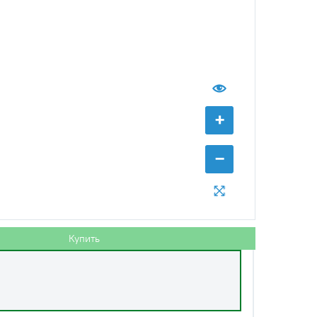
с НДС
−
+
Купить
б.
+
−
Купить