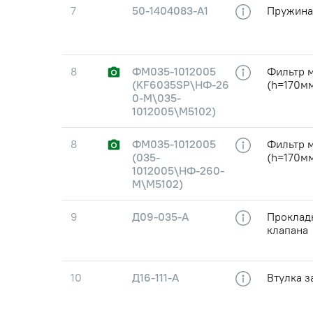
7
50-1404083-А1
Пружина
8
ФМ035-1012005
Фильтр м
(KF6035SP\НФ-26
(h=170мм
0-М\035-
1012005\М5102)
8
ФМ035-1012005
Фильтр м
(035-
(h=170мм
1012005\НФ-260-
М\М5102)
9
Д09-035-А
Проклад
клапана
10
Д16-111-А
Втулка з