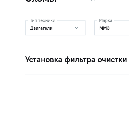
Тип техники
Марка
Двигатели
ММЗ
Установка фильтра очистки
0
260-1017010-А
Корпус ф
ОАО"ММ
0
260-1017000-А
Установк
1
260-1017001 (07-
Ремкомп
СРК-047)
прокладо
наимен/