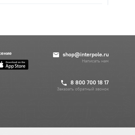
с НДС
−
+
Купить
руб.
жение
shop@interpole.ru
с НДС
−
+
Написать нам
Купить
уб.
8 800 700 18 17
Заказать обратный звонок