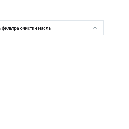
а фильтра очистки масла
с НДС
−
+
Купить
руб.