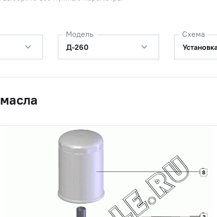
Модель
Схема
Д-260
Установк
 масла
ильтра Д-260 в сборе,
Наличие
З"
Обратитесь к
консультанту
а фильтра очистки масла
Наличие
Обратитесь к
8
консультанту
лект двигателя Д-260 (набор
Цена 
Наличие
к с прокладкой ГБЦ) 45
2 683 
46 позиций.
3