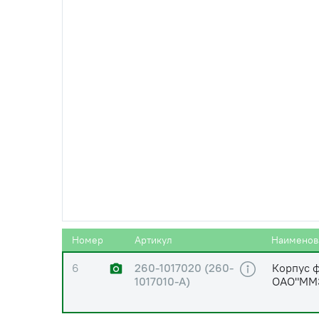
2
260-1013018
Болт шт
3
260-1017012
Штуцер 
4
260-1017014
Пробка
5
260-1017017
Клапан
Номер
Артикул
Наименов
6
260-1017020 (260-
Корпус ф
1017010-А)
ОАО"ММ