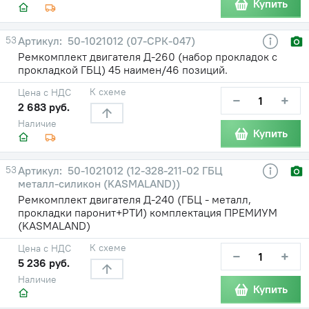
Купить
53
50-1021012 (07-СРК-047)
Ремкомплект двигателя Д-260 (набор прокладок с
прокладкой ГБЦ) 45 наимен/46 позиций.
К схеме
Цена с НДС
−
+
2 683 руб.
Наличие
Купить
53
50-1021012 (12-328-211-02 ГБЦ
металл-силикон (KASMALAND))
Ремкомплект двигателя Д-240 (ГБЦ - металл,
прокладки паронит+РТИ) комплектация ПРЕМИУМ
(KASMALAND)
К схеме
Цена с НДС
−
+
5 236 руб.
Наличие
Купить