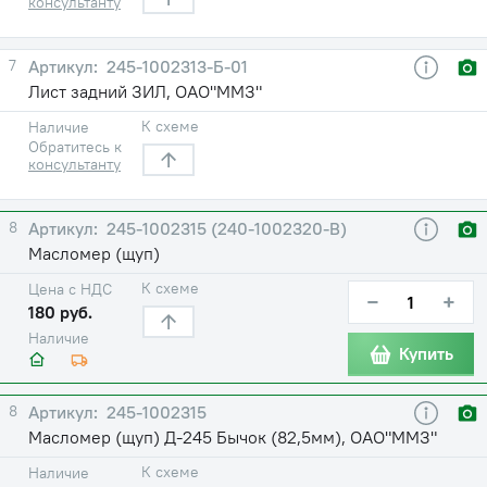
консультанту
7
245-1002313-Б-01
Лист задний ЗИЛ, ОАО"ММЗ"
К схеме
Наличие
Обратитесь к
консультанту
8
245-1002315 (240-1002320-В)
Масломер (щуп)
К схеме
Цена с НДС
−
+
180 руб.
Наличие
Купить
8
245-1002315
Масломер (щуп) Д-245 Бычок (82,5мм), ОАО"ММЗ"
К схеме
Наличие