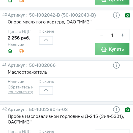
40
50-1002042-В (50-1002040-В)
Опора масляного картера, ОАО "ММЗ"
К схеме
Цена с НДС
−
+
2 256 руб.
Наличие
Купить
41
50-1002066
Маслоотражатель
К схеме
Наличие
Обратитесь к
консультанту
42
50-1002290-Б-03
Пробка маслозаливной горловины Д-245 (Зил-5301),
ОАО"ММЗ"
К схеме
Цена с НДС