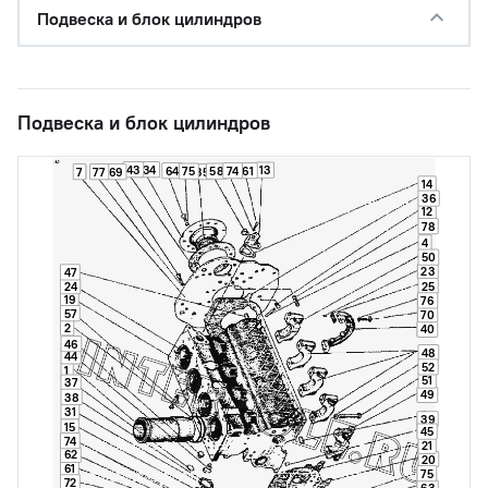
Подвеска и блок цилиндров
Подвеска и блок цилиндров
43
34
13
64
74
61
75
58
7
77
69
35
14
36
12
78
4
50
23
47
24
25
19
76
57
70
2
40
46
48
44
52
1
51
37
49
38
31
39
15
45
74
21
62
20
61
75
72
63