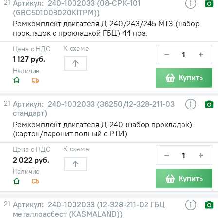
21
240-1002033 (08-СРК-101
(GBC501003020KITPM))
Ремкомплект двигателя Д-240/243/245 МТЗ (набор
прокладок с прокладкой ГБЦ) 44 поз.
К схеме
Цена с НДС
−
+
1 127 руб.
Наличие
Купить
21
240-1002033 (36250/12-328-211-03
стандарт)
Ремкомплект двигателя Д-240 (набор прокладок)
(картон/паронит полный с РТИ)
К схеме
Цена с НДС
−
+
2 022 руб.
Наличие
Купить
21
240-1002033 (12-328-211-02 ГБЦ
металлоасбест (KASMALAND))