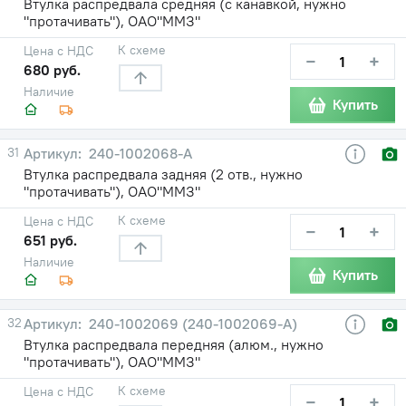
Втулка распредвала средняя (с канавкой, нужно
"протачивать"), ОАО"ММЗ"
К схеме
Цена с НДС
−
+
680 руб.
Наличие
Купить
31
240-1002068-А
Втулка распредвала задняя (2 отв., нужно
"протачивать"), ОАО"ММЗ"
К схеме
Цена с НДС
−
+
651 руб.
Наличие
Купить
32
240-1002069 (240-1002069-А)
Втулка распредвала передняя (алюм., нужно
"протачивать"), ОАО"ММЗ"
К схеме
Цена с НДС
−
+