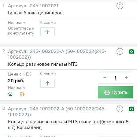
1
245-1002021
Гильза блока цилиндров
К схеме
Наличие
Обратитесь к
консультанту
2
245-1002022-А (50-1002022(245-
1002022))
Кольцо резиновое гильзы МТЗ
К схеме
Цена с НДС
−
+
20 руб.
Наличие
Купить
2
245-1002022-А (50-1002022(245-
1002022))
Кольцо резиновое гильзы МТЗ (силикон)(комплект 8
шт) Касмаленд
К схеме