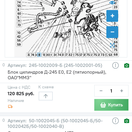
74
41
55
23
6
+
60
22
5
71
3
11
73
16
54
−
62
10
29
42
75
56
66
59
26
75
68
74
60
8
30
67
27
53
33
18
9
30
74
61
17
32
28
75
65
75
65
75
59
73
0
245-1002009-Б (245-1002001-05)
Блок цилиндров Д-245 Е0, Е2 (пятиопорный),
ОАО"ММЗ"
К схеме
Цена с НДС
−
+
120 825 руб.
Наличие
Купить
0
50-1002045-Б (50-1002045-Б/50-
1002042Б/50-1002040-В)