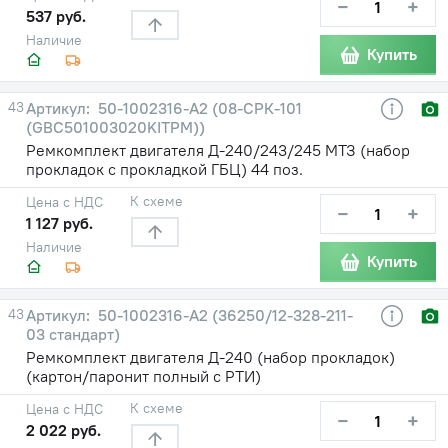
−
+
537 руб.
Наличие
Купить
43
50-1002316-А2 (08-СРК-101
(GBC501003020KITPM))
Ремкомплект двигателя Д-240/243/245 МТЗ (набор
прокладок с прокладкой ГБЦ) 44 поз.
К схеме
Цена с НДС
−
+
1 127 руб.
Наличие
Купить
43
50-1002316-А2 (36250/12-328-211-
03 стандарт)
Ремкомплект двигателя Д-240 (набор прокладок)
(картон/паронит полный с РТИ)
К схеме
Цена с НДС
−
+
2 022 руб.