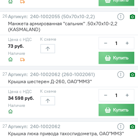
26
240-1002055 (50х70х10-2,2)
Манжета армированная "сальник" .50х70х10-2,2
(KASMALAND)
К схеме
Цена с НДС
−
+
73 руб.
Наличие
Купить
27
240-1002062 (260-1002061)
Крышка шестерен Д-260, ОАО"ММЗ"
К схеме
Цена с НДС
−
+
34 598 руб.
Наличие
Купить
27
240-1002062
Крышка люка привода тахоспидометра, ОАО"ММЗ"