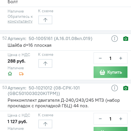
Болт
К схеме
Наличие
Обратитесь к
консультанту
52
50-1005161 (А.16.01.08кп.019)
Шайба d=16 плоская
К схеме
Цена с НДС
−
+
288 руб.
Наличие
Купить
53
50-1021012 (08-СРК-101
(GBC501003020KITPM))
Ремкомплект двигателя Д-240/243/245 МТЗ (набор
прокладок с прокладкой ГБЦ) 44 поз.
К схеме
Цена с НДС
−
+
1 127 руб.
Наличие