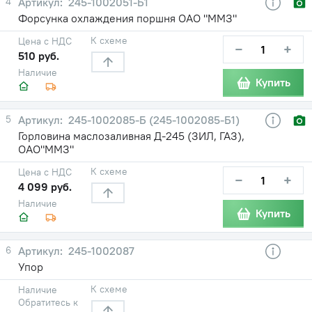
4
245-1002051-Б1
Форсунка охлаждения поршня ОАО "ММЗ"
К схеме
Цена с НДС
−
+
510 руб.
Наличие
Купить
5
245-1002085-Б (245-1002085-Б1)
Горловина маслозаливная Д-245 (ЗИЛ, ГАЗ),
ОАО"ММЗ"
К схеме
Цена с НДС
−
+
4 099 руб.
Наличие
Купить
6
245-1002087
Упор
К схеме
Наличие
Обратитесь к