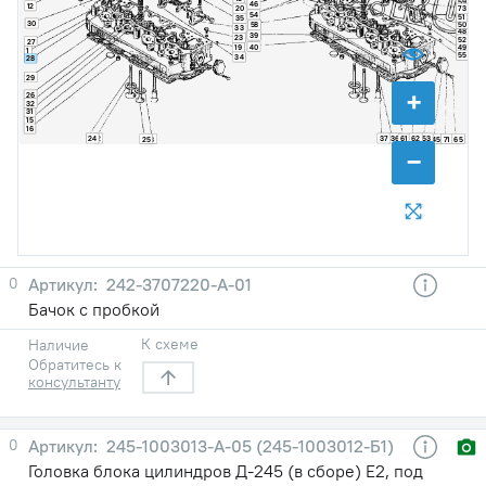
59
46
12
20
73
54
51
35
30
50
58
33
48
39
23
52
27
40
49
19
1
55
34
28
29
+
26
32
31
15
16
24
2
37
36
62
53
61
25
3
45
71
65
−
0
242-3707220-А-01
Бачок с пробкой
К схеме
Наличие
Обратитесь к
консультанту
0
245-1003013-А-05 (245-1003012-Б1)
Головка блока цилиндров Д-245 (в сборе) Е2, под