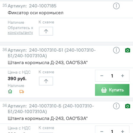
35
240-1007185
Фиксатор оси коромысел
К схеме
Наличие
Обратитесь к
консультанту
36
240-1007310-Б1 (240-1007310-
Б1/240-1007310А)
Штанга коромысла Д-243, ОАО"БЗА"
К схеме
Цена с НДС
−
+
390 руб.
Наличие
Купить
36
240-1007310-Б (240-1007310-
Б1/240-1007310А)
Штанга коромысла Д-243, ОАО"БЗА"
К схеме
Цена с НДС
−
+