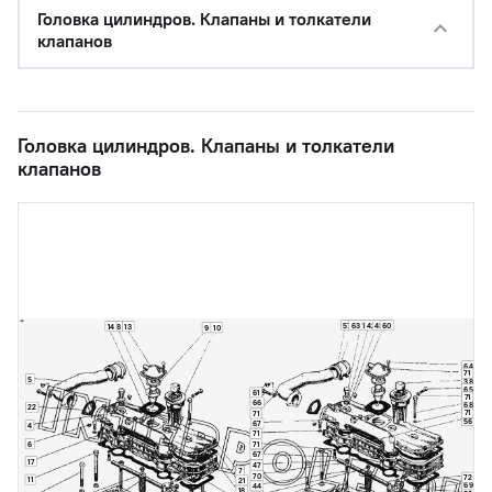
Головка цилиндров. Клапаны и толкатели
клапанов
Головка цилиндров. Клапаны и толкатели
клапанов
57
63
41
42
43
60
14
8
13
9
10
64
71
5
38
65
61
71
66
68
22
71
71
56
67
4
71
6
71
67
17
47
7
70
72
11
21
69
44
18