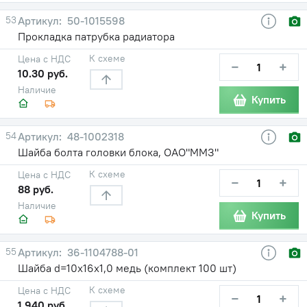
53
50-1015598
Прокладка патрубка радиатора
К схеме
Цена с НДС
−
+
10.30 руб.
Наличие
Купить
54
48-1002318
Шайба болта головки блока, ОАО"ММЗ"
К схеме
Цена с НДС
−
+
88 руб.
Наличие
Купить
55
36-1104788-01
Шайба d=10х16х1,0 медь (комплект 100 шт)
К схеме
Цена с НДС
−
+
1 940 руб.