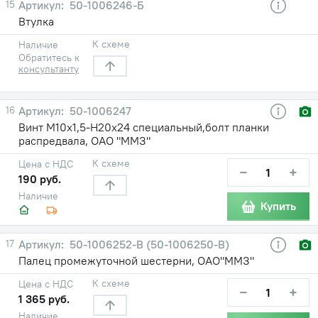
15
50-1006246-Б
Втулка
К схеме
Наличие
Обратитесь к
консультанту
16
50-1006247
Винт М10х1,5-Н20х24 специальный,болт планки
распредвала, ОАО "ММЗ"
К схеме
Цена с НДС
−
+
190 руб.
Наличие
Купить
17
50-1006252-В (50-1006250-В)
Палец промежуточной шестерни, ОАО"ММЗ"
К схеме
Цена с НДС
−
+
1 365 руб.
Наличие