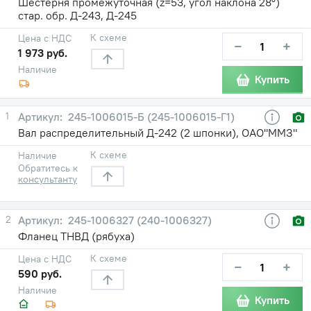
Шестерня промежуточная (z=53, угол наклона 28°)
стар. обр. Д-243, Д-245
К схеме
Цена с НДС
−
+
1 973 руб.
Наличие
Купить
1
245-1006015-Б (245-1006015-Г1)
Вал распределительный Д-242 (2 шпонки), ОАО"ММЗ"
К схеме
Наличие
Обратитесь к
консультанту
2
245-1006327 (240-1006327)
Фланец ТНВД (рябуха)
К схеме
Цена с НДС
−
+
590 руб.
Наличие
Купить