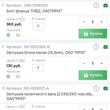
8
240-1006325
Болт фланца ТНВД, ОАО"ММЗ"
К схеме
Цена с НДС
−
+
360 руб.
Наличие
Купить
9
50-1002326-В
Заглушка блока малая (16,5мм), ОАО "ММЗ"
К схеме
Цена с НДС
−
+
130 руб.
Наличие
Купить
10
50-1005021-А
Заглушка коленчатого вала Д-243/260 нов.обр.,
ОАО"ММЗ"
К схеме
Цена с НДС
−
+