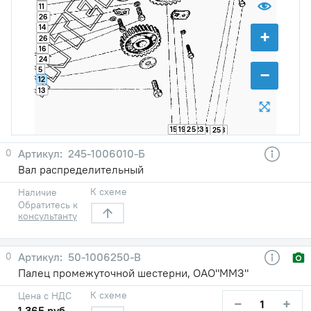
11
26
14
+
26
16
24
−
5
12
13
15
19
25
23
4
25
8
0
245-1006010-Б
Вал распределительный
К схеме
Наличие
Обратитесь к
консультанту
0
50-1006250-В
Палец промежуточной шестерни, ОАО"ММЗ"
К схеме
Цена с НДС
−
+
1 365 руб.