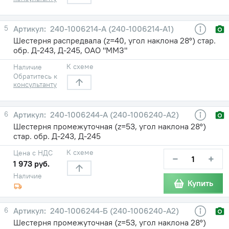
5
240-1006214-А (240-1006214-А1)
Шестерня распредвала (z=40, угол наклона 28°) стар.
обр. Д-243, Д-245, ОАО "ММЗ"
К схеме
Наличие
Обратитесь к
консультанту
6
240-1006244-А (240-1006240-А2)
Шестерня промежуточная (z=53, угол наклона 28°)
стар. обр. Д-243, Д-245
К схеме
Цена с НДС
−
+
1 973 руб.
Наличие
Купить
6
240-1006244-Б (240-1006240-А2)
Шестерня промежуточная (z=53, угол наклона 28°)