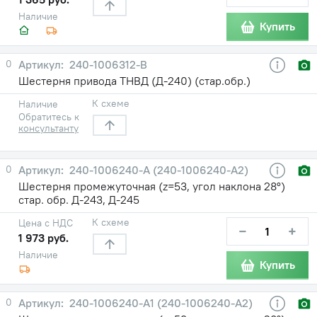
Наличие
Купить
0
240-1006312-В
Шестерня привода ТНВД (Д-240) (стар.обр.)
К схеме
Наличие
Обратитесь к
консультанту
0
240-1006240-А (240-1006240-А2)
Шестерня промежуточная (z=53, угол наклона 28°)
стар. обр. Д-243, Д-245
К схеме
Цена с НДС
−
+
1 973 руб.
Наличие
Купить
0
240-1006240-А1 (240-1006240-А2)