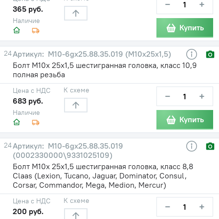
−
+
365 руб.
Наличие
Купить
24
М10-6gх25.88.35.019 (М10х25х1,5)
Болт М10х 25х1,5 шестигранная головка, класс 10,9
полная резьба
К схеме
Цена с НДС
−
+
683 руб.
Наличие
Купить
24
М10-6gх25.88.35.019
(0002330000\9331025109)
Болт М10х 25х1,5 шестигранная головка, класс 8,8
Claas (Lexion, Tucano, Jaguar, Dominator, Consul,
Corsar, Commandor, Mega, Medion, Mercur)
К схеме
Цена с НДС
−
+
200 руб.