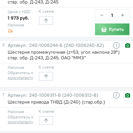
стар. обр. Д-243, Д-245
К схеме
Цена с НДС
−
+
1 973 руб.
Наличие
Купить
6
240-1006244-Б (240-1006240-А2)
Шестерня промежуточная (z=53, угол наклона 28°)
стар. обр. Д-243, Д-245, ОАО "ММЗ"
К схеме
Наличие
Обратитесь к
консультанту
7
240-1006311-В (240-1006312-В)
Шестерня привода ТНВД (Д-240) (стар.обр.)
К схеме
Наличие
Обратитесь к
консультанту