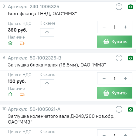
8
240-1006325
Болт фланца ТНВД, ОАО"ММЗ"
К схеме
Цена с НДС
−
+
360 руб.
Наличие
Купить
9
50-1002326-В
Заглушка блока малая (16,5мм), ОАО "ММЗ"
К схеме
Цена с НДС
−
+
130 руб.
Наличие
Купить
10
50-1005021-А
Заглушка коленчатого вала Д-243/260 нов.обр.,
ОАО"ММЗ"
К схеме
Цена с НДС
−
+