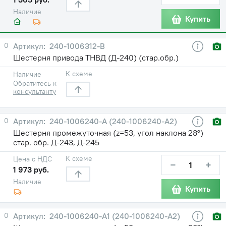
Наличие
Купить
0
240-1006312-В
Шестерня привода ТНВД (Д-240) (стар.обр.)
К схеме
Наличие
Обратитесь к
консультанту
0
240-1006240-А (240-1006240-А2)
Шестерня промежуточная (z=53, угол наклона 28°)
стар. обр. Д-243, Д-245
К схеме
Цена с НДС
−
+
1 973 руб.
Наличие
Купить
0
240-1006240-А1 (240-1006240-А2)