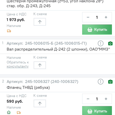
Шестерня промежуточная (z=53, угол наклона 28°)
стар. обр. Д-243, Д-245
К схеме
Цена с НДС
−
+
1 973 руб.
Наличие
Купить
1
245-1006015-Б (245-1006015-Г1)
Вал распределительный Д-242 (2 шпонки), ОАО"ММЗ"
К схеме
Наличие
Обратитесь к
консультанту
2
245-1006327 (240-1006327)
Фланец ТНВД (рябуха)
К схеме
Цена с НДС
−
+
590 руб.
Наличие
Купить