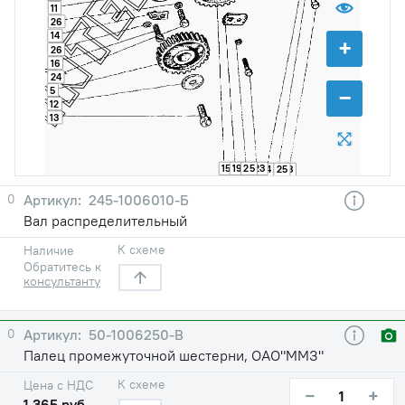
11
26
14
+
26
16
24
−
5
12
13
15
19
25
23
4
25
8
0
245-1006010-Б
Вал распределительный
К схеме
Наличие
Обратитесь к
консультанту
0
50-1006250-В
Палец промежуточной шестерни, ОАО"ММЗ"
К схеме
Цена с НДС
−
+
1 365 руб.