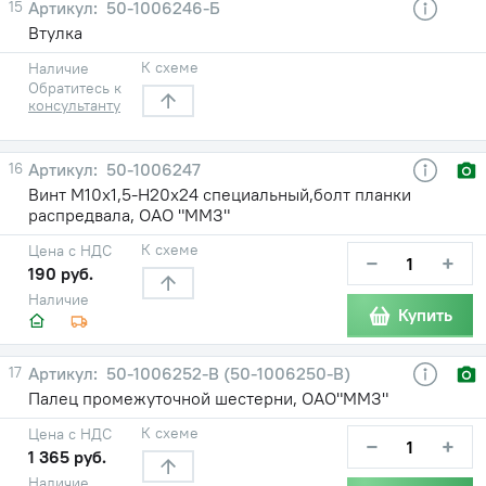
15
50-1006246-Б
Втулка
К схеме
Наличие
Обратитесь к
консультанту
16
50-1006247
Винт М10х1,5-Н20х24 специальный,болт планки
распредвала, ОАО "ММЗ"
К схеме
Цена с НДС
−
+
190 руб.
Наличие
Купить
17
50-1006252-В (50-1006250-В)
Палец промежуточной шестерни, ОАО"ММЗ"
К схеме
Цена с НДС
−
+
1 365 руб.
Наличие