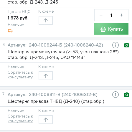
стар. обр. Д-243, Д-245
К схеме
Цена с НДС
−
+
1 973 руб.
Наличие
Купить
6
240-1006244-Б (240-1006240-А2)
Шестерня промежуточная (z=53, угол наклона 28°)
стар. обр. Д-243, Д-245, ОАО "ММЗ"
К схеме
Наличие
Обратитесь к
консультанту
7
240-1006311-В (240-1006312-В)
Шестерня привода ТНВД (Д-240) (стар.обр.)
К схеме
Наличие
Обратитесь к
консультанту