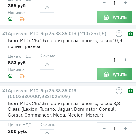
−
+
365 руб.
Наличие
Купить
24
М10-6gх25.88.35.019 (М10х25х1,5)
Болт М10х 25х1,5 шестигранная головка, класс 10,9
полная резьба
К схеме
Цена с НДС
−
+
683 руб.
Наличие
Купить
24
М10-6gх25.88.35.019
(0002330000\9331025109)
Болт М10х 25х1,5 шестигранная головка, класс 8,8
Claas (Lexion, Tucano, Jaguar, Dominator, Consul,
Corsar, Commandor, Mega, Medion, Mercur)
К схеме
Цена с НДС
−
+
200 руб.