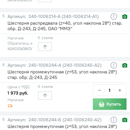
5
240-1006214-А (240-1006214-А1)
Шестерня распредвала (z=40, угол наклона 28°) стар.
обр. Д-243, Д-245, ОАО "ММЗ"
К схеме
Наличие
Обратитесь к
консультанту
6
240-1006244-А (240-1006240-А2)
Шестерня промежуточная (z=53, угол наклона 28°)
стар. обр. Д-243, Д-245
К схеме
Цена с НДС
−
+
1 973 руб.
Наличие
Купить
6
240-1006244-Б (240-1006240-А2)
Шестерня промежуточная (z=53, угол наклона 28°)