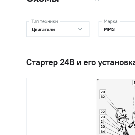
Тип техники
Марка
Двигатели
ММЗ
Стартер 24В и его установк
29
32
22
23
2
20
34