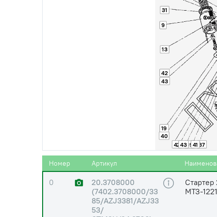
31
9
13
42
43
19
40
42
43
39
41
37
0
20.3708800
Реле втя
(7402.3708800-10)
Номер
Артикул
Наименов
0
20.3708000
Стартер 
(7402.3708000/33
МТЗ-1221
85/AZJ3381/AZJ33
53/