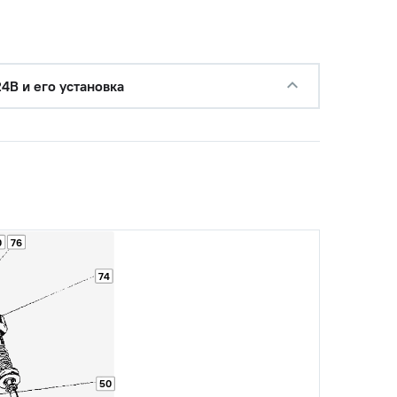
4В и его установка
0
76
74
50