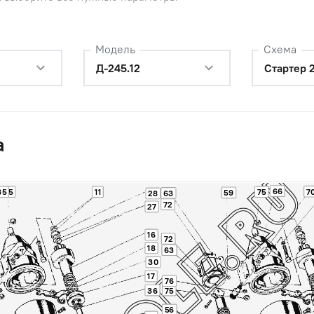
Модель
Схема
Д-245.12
Стартер 2
а
66
7
35
15
11
75
59
63
28
72
27
16
72
18
63
30
17
76
36
75
56