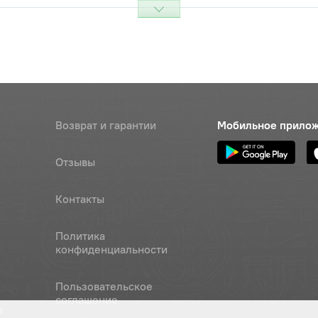
Наличие
Обратитесь к
консультанту
Наличие
Обратитесь к
консультанту
Возврат и гарантии
Мобильное прило
Наличие
Отзывы
Обратитесь к
консультанту
Контакты
Наличие
Обратитесь к
Политика
консультанту
конфиденциальности
я вывода
Наличие
Пользовательское
Обратитесь к
соглашение
консультанту
а