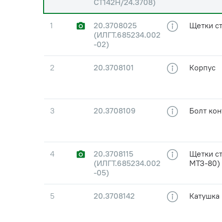
СТ142Н/24.3708)
1
20.3708025
Щетки с
(ИЛГТ.685234.002
-02)
2
20.3708101
Корпус
3
20.3708109
Болт ко
4
20.3708115
Щетки ст
(ИЛГТ.685234.002
МТЗ-80)
-05)
5
20.3708142
Катушка