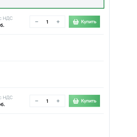
с НДС
−
+
Купить
б.
с НДС
−
+
Купить
уб.